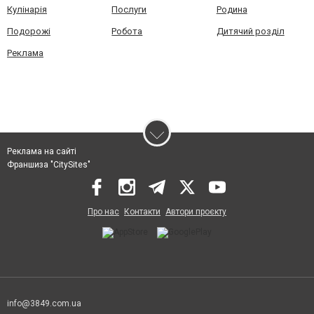
Кулінарія
Послуги
Родина
Подорожі
Робота
Дитячий розділ
Реклама
Реклама на сайті
Франшиза "CitySites"
Про нас
Контакти
Автори проєкту
info@3849.com.ua