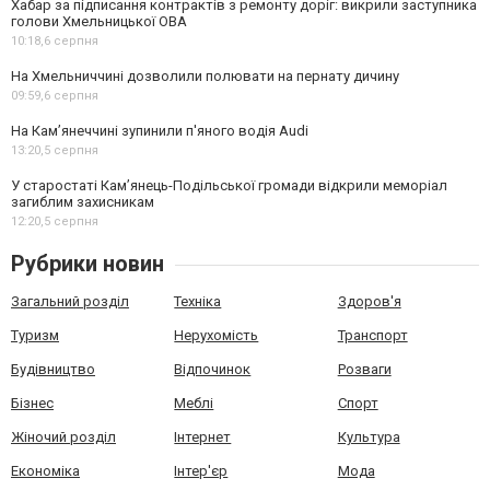
Хабар за підписання контрактів з ремонту доріг: викрили заступника
голови Хмельницької ОВА
10:18,
6 серпня
На Хмельниччині дозволили полювати на пернату дичину
09:59,
6 серпня
На Камʼянеччині зупинили п'яного водія Audi
13:20,
5 серпня
У старостаті Кам’янець-Подільської громади відкрили меморіал
загиблим захисникам
12:20,
5 серпня
Рубрики новин
Загальний розділ
Техніка
Здоров'я
Туризм
Нерухомість
Транспорт
Будівництво
Відпочинок
Розваги
Бізнес
Меблі
Спорт
Жіночий розділ
Інтернет
Культура
Економіка
Інтер'єр
Мода