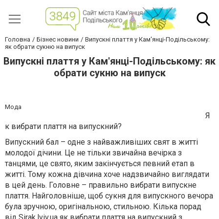
Головна
Бізнес новини
Випускні плаття у Кам'янці-Подільському:
як обрати сукню на випуск
Випускні плаття у Кам'янці-Подільському: як
обрати сукню на випуск
Мода
Я
к вибрати плаття на випускний?
Випускний бал – одне з найважливіших свят в житті
молодої дічини. Це не тільки звичайна вечірка з
танцями, це свято, яким закінчується певний етап в
житті. Тому кожна дівчина хоче надзвичайно виглядати
в цей день. Головне – правильно вибрати випускне
плаття. Найголовніше, щоб сукня для випускного вечора
була зручною, оригінальною, стильною. Кілька порад
від
Sirak.lviv.ua
як вибрати плаття на випускний з