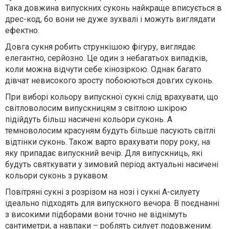
Така довжина випускних суконь найкраще вписується в
дрес-код, бо вони не дуже зухвалі і можуть виглядати
ефектно.
Довга сукня робить стрункішою фігуру, виглядає
елегантно, серйозно. Це один з небагатьох випадків,
коли можна відчути себе кінозіркою. Однак багато
дівчат невисокого зросту побоюються довгих суконь.
При виборі кольору випускної сукні слід врахувати, що
світловолосим випускницям з світлою шкірою
підійдуть більш насичені кольори суконь. А
темноволосим красуням будуть більше пасують світлі
відтінки суконь. Також варто врахувати пору року, на
яку припадає випускний вечір. Для випускниць, які
будуть святкувати у зимовий період актуальні насичені
кольори суконь з рукавом.
Повітряні сукні з розрізом на нозі і сукні А-силуету
ідеально підходять для випускного вечора. В поєднанні
з високими підборами вони точно не віднімуть
сантиметри, а навпаки – роблять силует подовженим.