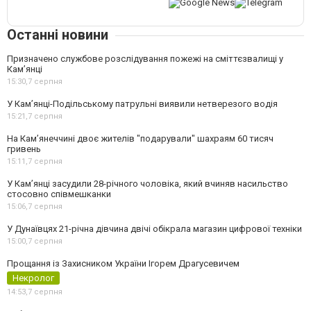
Останні новини
Призначено службове розслідування пожежі на сміттєзвалищі у
Кам’янці
15:30,
7 серпня
У Кам’янці-Подільському патрульні виявили нетверезого водія
15:21,
7 серпня
На Камʼянеччині двоє жителів "подарували" шахраям 60 тисяч
гривень
15:11,
7 серпня
У Камʼянці засудили 28-річного чоловіка, який вчиняв насильство
стосовно співмешканки
15:06,
7 серпня
У Дунаївцях 21-річна дівчина двічі обікрала магазин цифрової техніки
15:00,
7 серпня
Прощання із Захисником України Ігорем Драгусевичем
Некролог
14:53,
7 серпня