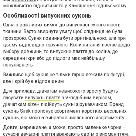
можливістю підшити його у Кам'янець-Подільському.
Особливості випускних суконь
Одна з важливих вимог до випускної сукні є якість
тканини. Варто звернути увагу щоб спідниця не була
прозорою. Сукня повинна бути оригінальною, але при
цьому відповідно і зручною. Коли питання постає щодо
вибору довжини, то випускне плаття до коліна, до
середини ікри або до підлоги має найбільшу
популярність.
Важливо щоб сукня не тільки гарно лежала по фігурі,
але і крій був відповідним
Для прикладу, дівчатам невисокого зросту будуть
пасувати
випускні плаття
з V-подібним вирізом,
дівчаткам size+ підійдуть сукні з рукавчиком. Бренд
суконь Sirak пропонує асортимент коротких весільних
суконь, які можна вибрати з численного асортименту.
Довге, мереживне, а може, просто маленьке чорне –
сучасні вечырні плаття вражають своїм різноманіттям.