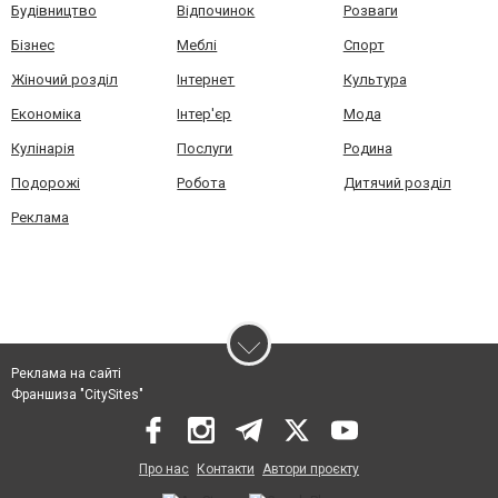
Будівництво
Відпочинок
Розваги
Бізнес
Меблі
Спорт
Жіночий розділ
Інтернет
Культура
Економіка
Інтер'єр
Мода
Кулінарія
Послуги
Родина
Подорожі
Робота
Дитячий розділ
Реклама
Реклама на сайті
Франшиза "CitySites"
Про нас
Контакти
Автори проєкту