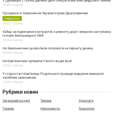
У Дунаївцях 21-річна дівчина двічі обікрала магазин цифрової техніки
15:00,
7 серпня
Прощання із Захисником України Ігорем Драгусевичем
Некролог
14:53,
7 серпня
Хабар за підписання контрактів з ремонту доріг: викрили заступника
голови Хмельницької ОВА
10:18,
6 серпня
На Хмельниччині дозволили полювати на пернату дичину
09:59,
6 серпня
На Камʼянеччині зупинили п'яного водія Audi
13:20,
5 серпня
У старостаті Кам’янець-Подільської громади відкрили меморіал
загиблим захисникам
12:20,
5 серпня
Рубрики новин
Загальний розділ
Техніка
Здоров'я
Туризм
Нерухомість
Транспорт