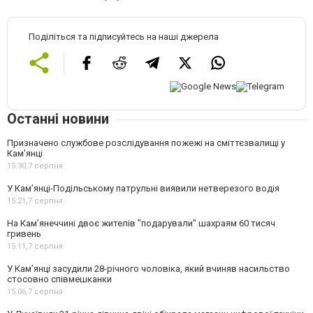
Поділіться та підписуйтесь на наші джерела
Останні новини
Призначено службове розслідування пожежі на сміттєзвалищі у
Кам’янці
15:30,
7 серпня
У Кам’янці-Подільському патрульні виявили нетверезого водія
15:21,
7 серпня
На Камʼянеччині двоє жителів "подарували" шахраям 60 тисяч
гривень
15:11,
7 серпня
У Камʼянці засудили 28-річного чоловіка, який вчиняв насильство
стосовно співмешканки
15:06,
7 серпня