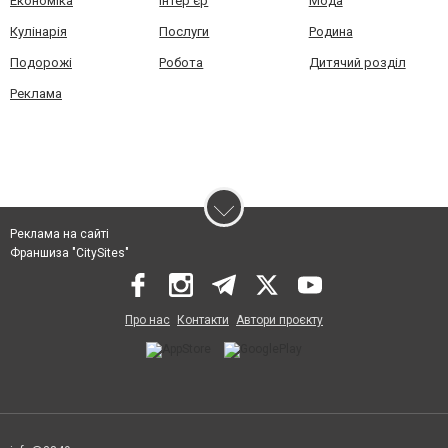
Економіка
Інтер'єр
Мода
Кулінарія
Послуги
Родина
Подорожі
Робота
Дитячий розділ
Реклама
Реклама на сайті
Франшиза "CitySites"
Про нас
Контакти
Автори проєкту