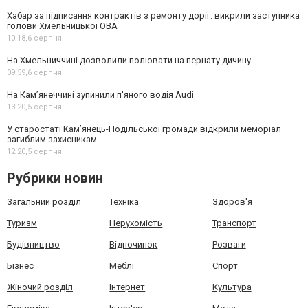
Хабар за підписання контрактів з ремонту доріг: викрили заступника
голови Хмельницької ОВА
10:18,
6 серпня
На Хмельниччині дозволили полювати на пернату дичину
09:59,
6 серпня
На Камʼянеччині зупинили п'яного водія Audi
13:20,
5 серпня
У старостаті Кам’янець-Подільської громади відкрили меморіал
загиблим захисникам
12:20,
5 серпня
Рубрики новин
Загальний розділ
Техніка
Здоров'я
Туризм
Нерухомість
Транспорт
Будівництво
Відпочинок
Розваги
Бізнес
Меблі
Спорт
Жіночий розділ
Інтернет
Культура