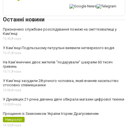
Останні новини
Призначено службове розслідування пожежі на сміттєзвалищі у
Кам’янці
15:30,
Вчора
У Кам’янці-Подільському патрульні виявили нетверезого водія
15:21,
Вчора
На Камʼянеччині двоє жителів "подарували" шахраям 60 тисяч
гривень
15:11,
Вчора
У Камʼянці засудили 28-річного чоловіка, який вчиняв насильство
стосовно співмешканки
15:06,
Вчора
У Дунаївцях 21-річна дівчина двічі обікрала магазин цифрової техніки
15:00,
Вчора
Прощання із Захисником України Ігорем Драгусевичем
Некролог
14:53,
Вчора