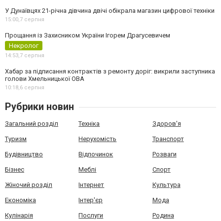
У Дунаївцях 21-річна дівчина двічі обікрала магазин цифрової техніки
15:00,
7 серпня
Прощання із Захисником України Ігорем Драгусевичем
Некролог
14:53,
7 серпня
Хабар за підписання контрактів з ремонту доріг: викрили заступника
голови Хмельницької ОВА
10:18,
6 серпня
Рубрики новин
Загальний розділ
Техніка
Здоров'я
Туризм
Нерухомість
Транспорт
Будівництво
Відпочинок
Розваги
Бізнес
Меблі
Спорт
Жіночий розділ
Інтернет
Культура
Економіка
Інтер'єр
Мода
Кулінарія
Послуги
Родина