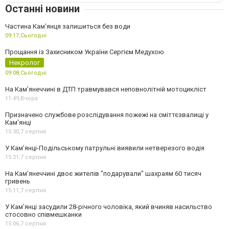
Останні новини
Частина Кам'янця залишиться без води
09:17,
Сьогодні
Прощання із Захисником України Сергієм Медухою
Некролог
09:08,
Сьогодні
На Кам’янеччині в ДТП травмувався неповнолітній мотоцикліст
11:49,
Вчора
Призначено службове розслідування пожежі на сміттєзвалищі у
Кам’янці
15:30,
7 серпня
У Кам’янці-Подільському патрульні виявили нетверезого водія
15:21,
7 серпня
На Камʼянеччині двоє жителів "подарували" шахраям 60 тисяч
гривень
15:11,
7 серпня
У Камʼянці засудили 28-річного чоловіка, який вчиняв насильство
стосовно співмешканки
15:06,
7 серпня