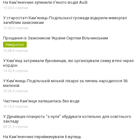
На Камʼянеччині зупинили п'яного водія Audi
13:20,
5 серпня
У старостаті Кам’янець-Подільської громади відкрили меморіал
загиблим захисникам
12:20,
5 серпня
Прощання із Захисником України Сергієм Вільчинським
Некролог
15:08,
4 серпня
У Кам’янці затримали буковинців, які організували схему втечі через
кордон
14:52,
4 серпня
У Кам’янець-Подільській міській лікарні за липень народилося 56
малюків
10:24,
4 серпня
Частина Кам'янця залишилась без води
10:14,
4 серпня
У Дунаївцях планують "з нуля" збудувати котельню для освітнього
закладу
09:21,
3 серпня
На Камʼянеччині перейменували 6 вулиць