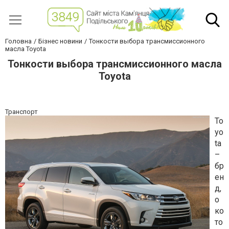
Головна
Бізнес новини
Тонкости выбора трансмиссионного
масла Toyota
Тонкости выбора трансмиссионного масла
Toyota
Транспорт
To
yo
ta
–
бр
ен
д,
о
ко
то