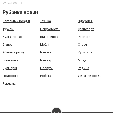
09:12,
3 серпня
Рубрики новин
Загальний розділ
Техніка
Здоров'я
Туризм
Нерухомість
Транспорт
Будівництво
Відпочинок
Розваги
Бізнес
Меблі
Спорт
Жіночий розділ
Інтернет
Культура
Економіка
Інтер'єр
Мода
Кулінарія
Послуги
Родина
Подорожі
Робота
Дитячий розділ
Реклама