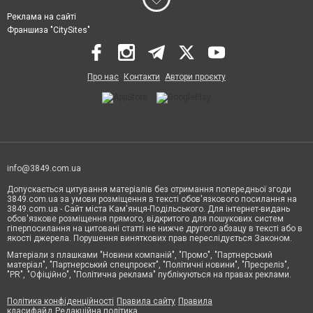
Реклама на сайті
Франшиза "CitySites"
Про нас
Контакти
Автори проєкту
info@3849.com.ua
Допускається цитування матеріалів без отримання попередньої згоди
3849.com.ua за умови розміщення в тексті обов'язкового посилання на
3849.com.ua - Сайт міста Кам'янця-Подільського. Для інтернет-видань
обов'язкове розміщення прямого, відкритого для пошукових систем
гіперпосилання на цитовані статті не нижче другого абзацу в тексті або в
якості джерела. Порушення виняткових прав переслідується Законом.
Матеріали з плашками "Новини компаній", "Промо", "Партнерський
матеріал", "Партнерський спецпроєкт", "Політичні новини", "Пресреліз",
"PR", "Офіційно", "Політична реклама" публікуються на правах реклами.
Політика конфіденційності
Правила сайту
Правила
класифайд
Редакційна політика