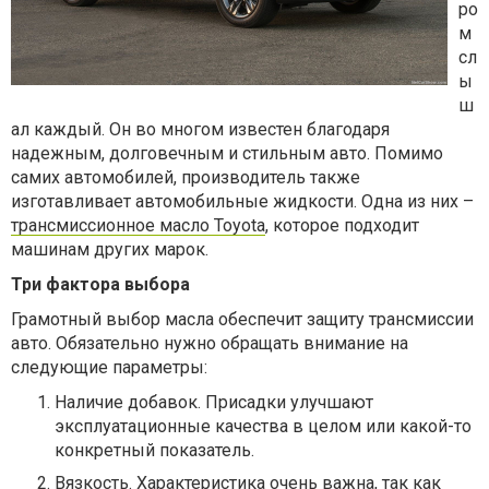
ро
м
сл
ы
ш
ал каждый. Он во многом известен благодаря
надежным, долговечным и стильным авто. Помимо
самих автомобилей, производитель также
изготавливает автомобильные жидкости. Одна из них –
трансмиссионное масло Toyota
, которое подходит
машинам других марок.
Три фактора выбора
Грамотный выбор масла обеспечит защиту трансмиссии
авто. Обязательно нужно обращать внимание на
следующие параметры:
Наличие добавок. Присадки улучшают
эксплуатационные качества в целом или какой-то
конкретный показатель.
Вязкость. Характеристика очень важна, так как