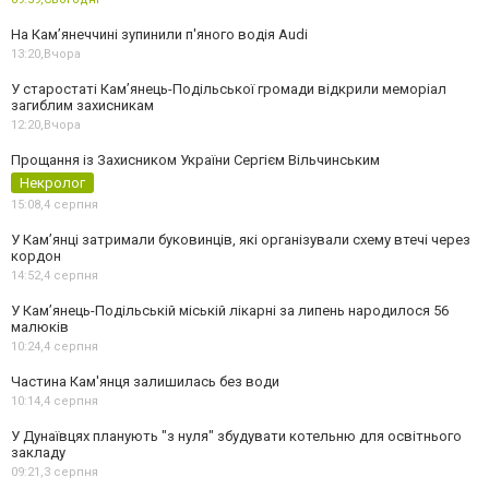
На Камʼянеччині зупинили п'яного водія Audi
13:20,
Вчора
У старостаті Кам’янець-Подільської громади відкрили меморіал
загиблим захисникам
12:20,
Вчора
Прощання із Захисником України Сергієм Вільчинським
Некролог
15:08,
4 серпня
У Кам’янці затримали буковинців, які організували схему втечі через
кордон
14:52,
4 серпня
У Кам’янець-Подільській міській лікарні за липень народилося 56
малюків
10:24,
4 серпня
Частина Кам'янця залишилась без води
10:14,
4 серпня
У Дунаївцях планують "з нуля" збудувати котельню для освітнього
закладу
09:21,
3 серпня