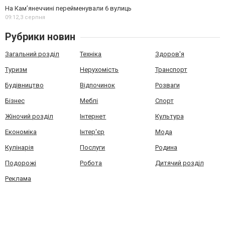
На Камʼянеччині перейменували 6 вулиць
09:12,
3 серпня
Рубрики новин
Загальний розділ
Техніка
Здоров'я
Туризм
Нерухомість
Транспорт
Будівництво
Відпочинок
Розваги
Бізнес
Меблі
Спорт
Жіночий розділ
Інтернет
Культура
Економіка
Інтер'єр
Мода
Кулінарія
Послуги
Родина
Подорожі
Робота
Дитячий розділ
Реклама