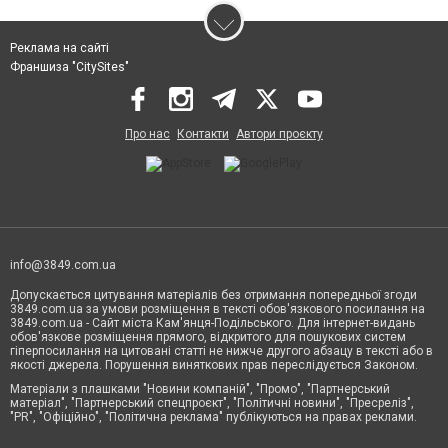
Реклама на сайті
Франшиза "CitySites"
Про нас
Контакти
Автори проєкту
info@3849.com.ua
Допускається цитування матеріалів без отримання попередньої згоди
3849.com.ua за умови розміщення в тексті обов'язкового посилання на
3849.com.ua - Сайт міста Кам'янця-Подільського. Для інтернет-видань
обов'язкове розміщення прямого, відкритого для пошукових систем
гіперпосилання на цитовані статті не нижче другого абзацу в тексті або в
якості джерела. Порушення виняткових прав переслідується Законом.
Матеріали з плашками "Новини компаній", "Промо", "Партнерський
матеріал", "Партнерський спецпроєкт", "Політичні новини", "Пресреліз",
"PR", "Офіційно", "Політична реклама" публікуються на правах реклами.