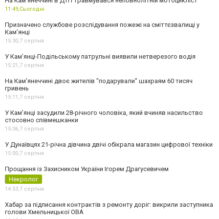
На Кам’янеччині в ДТП травмувався неповнолітній мотоцикліст
11:49,
Сьогодні
Призначено службове розслідування пожежі на сміттєзвалищі у
Кам’янці
15:30,
7 серпня
У Кам’янці-Подільському патрульні виявили нетверезого водія
15:21,
7 серпня
На Камʼянеччині двоє жителів "подарували" шахраям 60 тисяч
гривень
15:11,
7 серпня
У Камʼянці засудили 28-річного чоловіка, який вчиняв насильство
стосовно співмешканки
15:06,
7 серпня
У Дунаївцях 21-річна дівчина двічі обікрала магазин цифрової техніки
15:00,
7 серпня
Прощання із Захисником України Ігорем Драгусевичем
Некролог
14:53,
7 серпня
Хабар за підписання контрактів з ремонту доріг: викрили заступника
голови Хмельницької ОВА