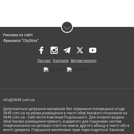
Реклама на сайті
Франшиза "CitySites"
Про нас
Контакти
Автори проєкту
info@3849.com.ua
Допускається цитування матеріалів без отримання попередньої згоди
3849.com.ua за умови розміщення в тексті обов'язкового посилання на
3849.com.ua - Сайт міста Кам'янця-Подільського. Для інтернет-видань
обов'язкове розміщення прямого, відкритого для пошукових систем
гіперпосилання на цитовані статті не нижче другого абзацу в тексті або в
якості джерела. Порушення виняткових прав переслідується Законом.