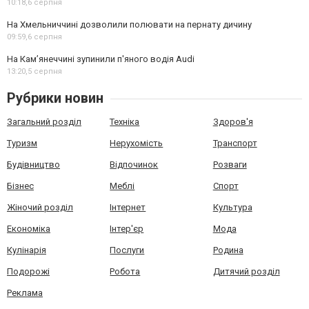
10:18,
6 серпня
На Хмельниччині дозволили полювати на пернату дичину
09:59,
6 серпня
На Камʼянеччині зупинили п'яного водія Audi
13:20,
5 серпня
Рубрики новин
Загальний розділ
Техніка
Здоров'я
Туризм
Нерухомість
Транспорт
Будівництво
Відпочинок
Розваги
Бізнес
Меблі
Спорт
Жіночий розділ
Інтернет
Культура
Економіка
Інтер'єр
Мода
Кулінарія
Послуги
Родина
Подорожі
Робота
Дитячий розділ
Реклама