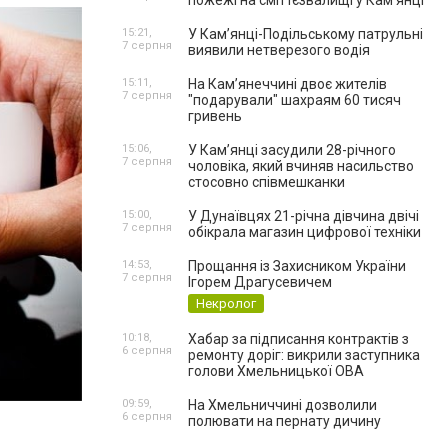
пожежі на сміттєзвалищі у Кам’янці
15:21,
У Кам’янці-Подільському патрульні
7 серпня
виявили нетверезого водія
15:11,
На Камʼянеччині двоє жителів
7 серпня
"подарували" шахраям 60 тисяч
гривень
15:06,
У Камʼянці засудили 28-річного
7 серпня
чоловіка, який вчиняв насильство
стосовно співмешканки
15:00,
У Дунаївцях 21-річна дівчина двічі
7 серпня
обікрала магазин цифрової техніки
14:53,
Прощання із Захисником України
7 серпня
Ігорем Драгусевичем
Некролог
10:18,
Хабар за підписання контрактів з
6 серпня
ремонту доріг: викрили заступника
голови Хмельницької ОВА
09:59,
На Хмельниччині дозволили
6 серпня
полювати на пернату дичину