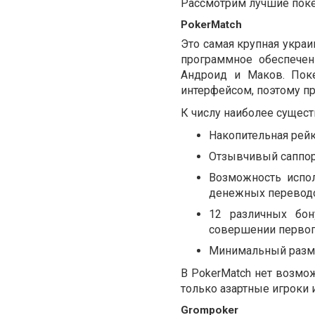
Рассмотрим лучшие пок
PokerMatch
Это самая крупная украи
программное обеспечен
Андроид и Маков. По
интерфейсом, поэтому п
К числу наиболее сущест
Накопительная рейк
Отзывчивый саппорт
Возможность испо
денежных перевод
12 различных бо
совершении первог
Минимальный разме
В PokerMatch нет возмо
только азартные игроки 
Grompoker