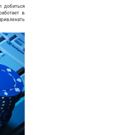
л добиться
работает в
привлекать