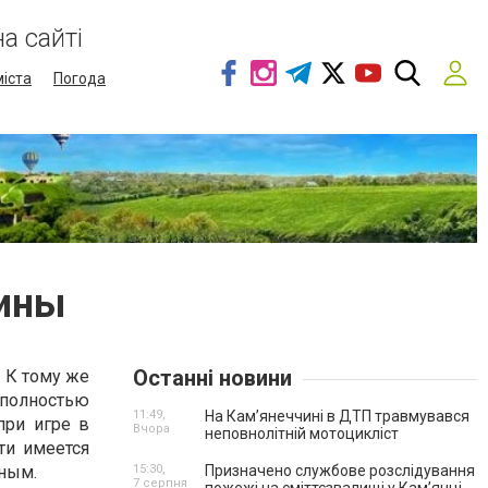
а сайті
міста
Погода
ины
Останні новини
 К тому же
 полностью
11:49,
На Кам’янеччині в ДТП травмувався
при игре в
Вчора
неповнолітній мотоцикліст
ти имеется
ьным.
15:30,
Призначено службове розслідування
7 серпня