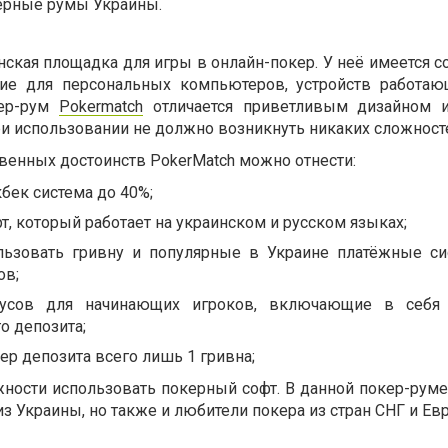
ерные румы Украины.
нская площадка для игры в онлайн-покер. У неё имеется 
ие для персональных компьютеров, устройств работа
кер-рум
Pokermatch
отличается приветливым дизайном 
ри использовании не должно возникнуть никаких сложност
венных достоинств PokerMatch можно отнести:
бек система до 40%;
, который работает на украинском и русском языках;
льзовать гривну и популярные в Украине платёжные с
ов;
нусов для начинающих игроков, включающие в себя
о депозита;
р депозита всего лишь 1 гривна;
жности использовать покерный софт. В данной покер-руме
из Украины, но также и любители покера из стран СНГ и Ев