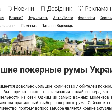
а
Новини
Довідник
Реклама н
лля
Вакансії
Нерухомість
Авто / Мото
Фотозвіти
Карта 
олошення
Помічник
Питання-Відповідь
чшие покерные румы Укра
имеется довольно большое количество любителей покера.
е был принят закон о легализации онлайн-покера, что
ятельности из сети. Одним из самых важных моментов 
вляется правильный выбор покерного рума. Сейчас в се
личество, поэтому вопрос выбора является крайне актуал