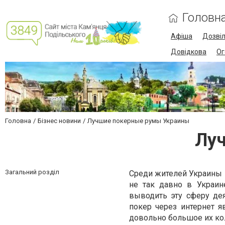
Головн
Афіша
Дозві
Довідкова
Ог
Головна
Бізнес новини
Лучшие покерные румы Украины
Лу
Загальний розділ
Среди жителей Украины 
не так давно в Украин
выводить эту сферу де
покер через интернет я
довольно большое их ко