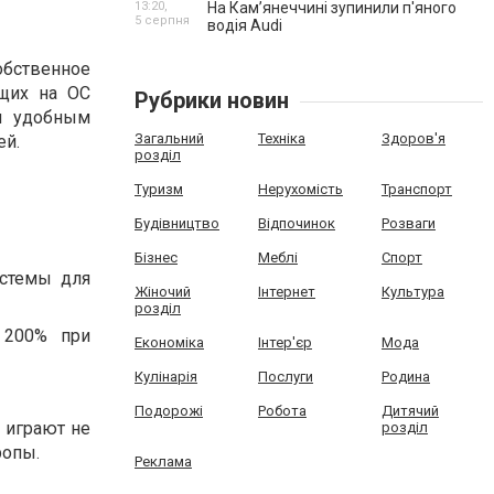
13:20,
На Камʼянеччині зупинили п'яного
5 серпня
водія Audi
собственное
ющих на ОС
Рубрики новин
и удобным
Загальний
Техніка
Здоров'я
ей.
розділ
Туризм
Нерухомість
Транспорт
Будівництво
Відпочинок
Розваги
Бізнес
Меблі
Спорт
истемы для
Жіночий
Інтернет
Культура
розділ
 200% при
Економіка
Інтер'єр
Мода
Кулінарія
Послуги
Родина
Подорожі
Робота
Дитячий
 играют не
розділ
ропы.
Реклама