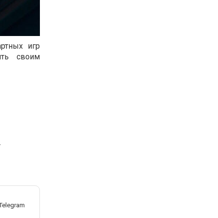
ртных игр
ить своим
.