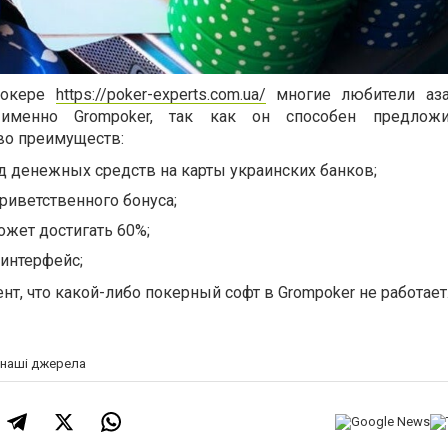
покере
https://poker-experts.com.ua/
многие любители аза
 именно Grompoker, так как он способен предлож
во преимуществ:
 денежных средств на карты украинских банков;
риветственного бонуса;
жет достигать 60%;
интерфейс;
нт, что какой-либо покерный софт в Grompoker не работает
а наші джерела