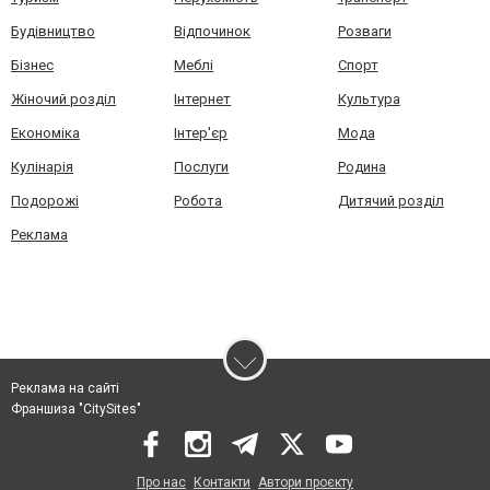
Будівництво
Відпочинок
Розваги
Бізнес
Меблі
Спорт
Жіночий розділ
Інтернет
Культура
Економіка
Інтер'єр
Мода
Кулінарія
Послуги
Родина
Подорожі
Робота
Дитячий розділ
Реклама
Реклама на сайті
Франшиза "CitySites"
Про нас
Контакти
Автори проєкту