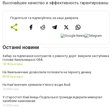
Высочайшее качество и эффективность гарантированы.
Поділіться та підписуйтесь на наші джерела
Останні новини
Хабар за підписання контрактів з ремонту доріг: викрили заступника
голови Хмельницької ОВА
10:18,
Сьогодні
На Хмельниччині дозволили полювати на пернату дичину
09:59,
Сьогодні
На Камʼянеччині зупинили п'яного водія Audi
13:20,
Вчора
У старостаті Кам’янець-Подільської громади відкрили меморіал
загиблим захисникам
12:20,
Вчора