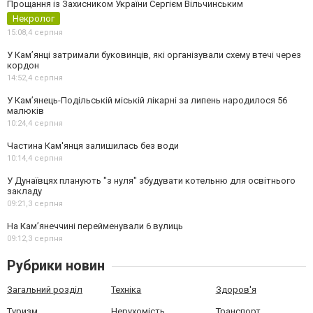
Прощання із Захисником України Сергієм Вільчинським
Некролог
15:08,
4 серпня
У Кам’янці затримали буковинців, які організували схему втечі через
кордон
14:52,
4 серпня
У Кам’янець-Подільській міській лікарні за липень народилося 56
малюків
10:24,
4 серпня
Частина Кам'янця залишилась без води
10:14,
4 серпня
У Дунаївцях планують "з нуля" збудувати котельню для освітнього
закладу
09:21,
3 серпня
На Камʼянеччині перейменували 6 вулиць
09:12,
3 серпня
Рубрики новин
Загальний розділ
Техніка
Здоров'я
Туризм
Нерухомість
Транспорт