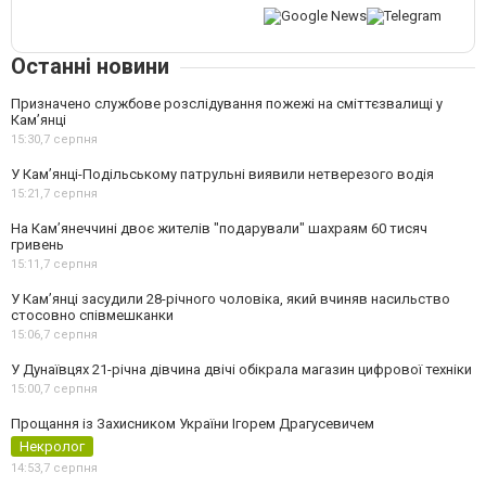
Останні новини
Призначено службове розслідування пожежі на сміттєзвалищі у
Кам’янці
15:30,
7 серпня
У Кам’янці-Подільському патрульні виявили нетверезого водія
15:21,
7 серпня
На Камʼянеччині двоє жителів "подарували" шахраям 60 тисяч
гривень
15:11,
7 серпня
У Камʼянці засудили 28-річного чоловіка, який вчиняв насильство
стосовно співмешканки
15:06,
7 серпня
У Дунаївцях 21-річна дівчина двічі обікрала магазин цифрової техніки
15:00,
7 серпня
Прощання із Захисником України Ігорем Драгусевичем
Некролог
14:53,
7 серпня