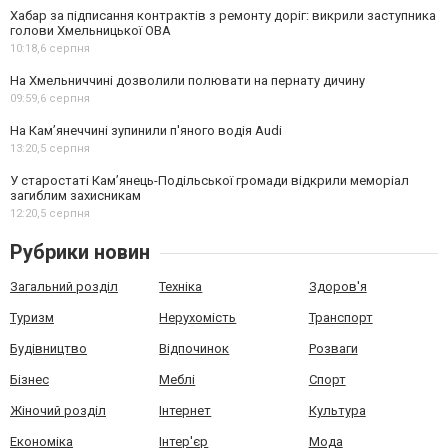
Хабар за підписання контрактів з ремонту доріг: викрили заступника
голови Хмельницької ОВА
10:18,
6 серпня
На Хмельниччині дозволили полювати на пернату дичину
09:59,
6 серпня
На Камʼянеччині зупинили п'яного водія Audi
13:20,
5 серпня
У старостаті Кам’янець-Подільської громади відкрили меморіал
загиблим захисникам
12:20,
5 серпня
Рубрики новин
Загальний розділ
Техніка
Здоров'я
Туризм
Нерухомість
Транспорт
Будівництво
Відпочинок
Розваги
Бізнес
Меблі
Спорт
Жіночий розділ
Інтернет
Культура
Економіка
Інтер'єр
Мода