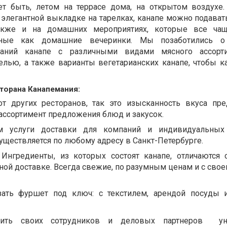
ет быть, летом на террасе дома, на открытом воздухе.
элегантной выкладке на тарелках, канапе можно подават
акже и на домашних мероприятиях, которые все ча
тные как домашние вечеринки. Мы позаботились 
ваний канапе с различными видами мясного ассорти
елью, а также варианты вегетарианских канапе, чтобы 
торана Канапемания:
от других ресторанов, так это изысканность вкуса пр
ассортимент предложения блюд и закусок.
м услуги доставки для компаний и индивидуальных 
уществляется по любому адресу в Санкт-Петербурге.
. Ингредиенты, из которых состоят канапе, отличаются
ной доставке. Всегда свежие, по разумным ценам и с сво
зать фуршет под ключ: с текстилем, арендой посуды 
ить своих сотрудников и деловых партнеров
у