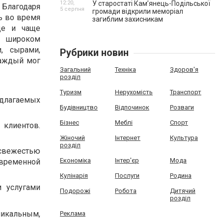
12:20,
У старостаті Кам’янець-Подільської
 Благодаря
5 серпня
громади відкрили меморіал
ь во время
загиблим захисникам
ще и чаще
о широком
, сырами,
Рубрики новин
каждый мог
Загальний
Техніка
Здоров'я
розділ
Туризм
Нерухомість
Транспорт
едлагаемых
Будівництво
Відпочинок
Розваги
Бізнес
Меблі
Спорт
клиентов.
Жіночий
Інтернет
Культура
розділ
 свежестью
Економіка
Інтер'єр
Мода
евременной
Кулінарія
Послуги
Родина
и услугами
Подорожі
Робота
Дитячий
розділ
никальным,
Реклама