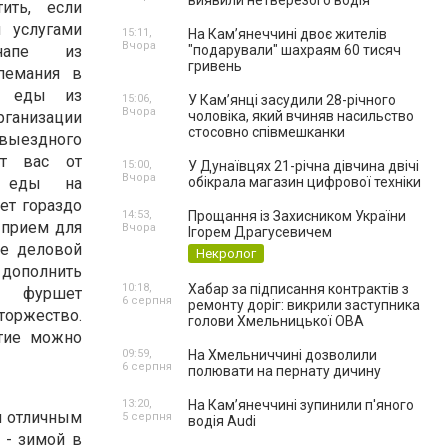
виявили нетверезого водія
ить, если
я услугами
15:11,
На Камʼянеччині двоє жителів
Вчора
напе из
"подарували" шахраям 60 тисяч
гривень
пемания в
а еды из
15:06,
У Камʼянці засудили 28-річного
Вчора
рганизации
чоловіка, який вчиняв насильство
стосовно співмешканки
выездного
ит вас от
15:00,
У Дунаївцях 21-річна дівчина двічі
Вчора
я еды на
обікрала магазин цифрової техніки
дет гораздо
14:53,
Прощання із Захисником України
 прием для
Вчора
Ігорем Драгусевичем
де деловой
Некролог
полнить
10:18,
Хабар за підписання контрактів з
й фуршет
6 серпня
ремонту доріг: викрили заступника
оржество.
голови Хмельницької ОВА
тие можно
09:59,
На Хмельниччині дозволили
6 серпня
полювати на пернату дичину
13:20,
На Камʼянеччині зупинили п'яного
я отличным
5 серпня
водія Audi
 - зимой в