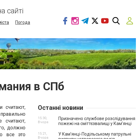
а сайті
міста
Погода
емания в СПб
Останні новини
 считают,
равильно
15:30,
Призначено службове розслідування
е считают,
Вчора
пожежі на сміттєзвалищі у Кам’янці
го, должно
о все это
15:21,
У Кам’янці-Подільському патрульні
Вчора