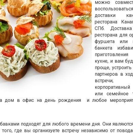
можно совмест
воспользоватьс
доставки ка
ресторана Кана
СПб. Доставк
ресторана для о
фуршета или 
банкета избав
приготовлени
кухне, и вам бу
проще, устроить
партнеров в хо
встречи, до
корпоративны
или семейное т
на дом в офис на день рождения
и любое мероприя
бавками подходят для любого времени дня. Они являютс
того, где вы организуете встречу независимо от повода