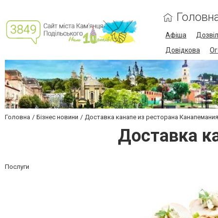
Головн
Афіша
Дозві
Довідкова
Ог
Головна
Бізнес новини
Доставка канапе из ресторана Канапемания
Доставка ка
Послуги