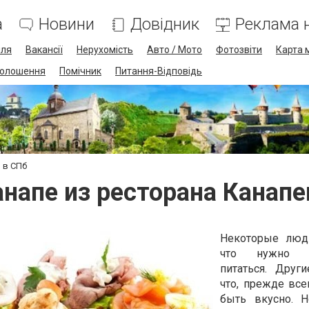
а
Новини
Довідник
Реклама н
лля
Вакансії
Нерухомість
Авто / Мото
Фотозвіти
Карта 
олошення
Помічник
Питання-Відповідь
 в СПб
напе из ресторана Канап
Некоторые люди
что нужно п
питаться. Други
что, прежде все
быть вкусно. Н