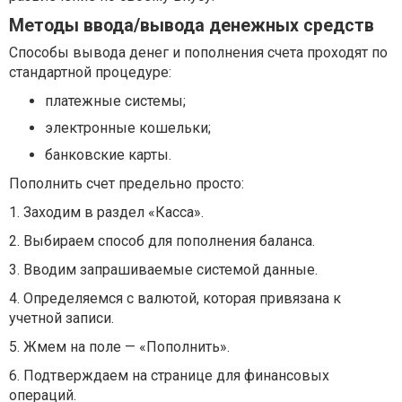
Методы ввода/вывода денежных средств
Способы вывода денег и пополнения счета проходят по
стандартной процедуре:
платежные системы;
электронные кошельки;
банковские карты.
Пополнить счет предельно просто:
1. Заходим в раздел «Касса».
2. Выбираем способ для пополнения баланса.
3. Вводим запрашиваемые системой данные.
4. Определяемся с валютой, которая привязана к
учетной записи.
5. Жмем на поле — «Пополнить».
6. Подтверждаем на странице для финансовых
операций.