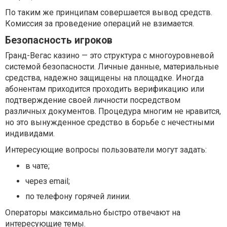
По таким же принципам совершается вывод средств.
Комиссия за проведение операций не взимается.
Безопасность игроков
Гранд-Вегас казино — это структура с многоуровневой
системой безопасности. Личные данные, материальные
средства, надежно защищены на площадке. Иногда
абонентам приходится проходить верификацию или
подтверждение своей личности посредством
различных документов. Процедура многим не нравится,
но это вынужденное средство в борьбе с нечестными
индивидами.
Интересующие вопросы пользователи могут задать:
в чате;
через email;
по телефону горячей линии.
Операторы максимально быстро отвечают на
интересующие темы.