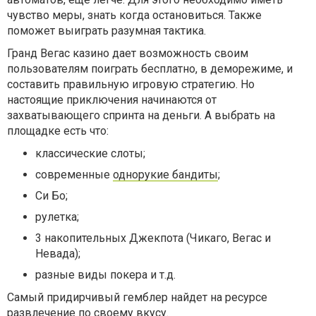
чувство меры, знать когда остановиться. Также
поможет выиграть разумная тактика.
Гранд Вегас казино дает возможность своим
пользователям поиграть бесплатно, в деморежиме, и
составить правильную игровую стратегию. Но
настоящие приключения начинаются от
захватывающего спринта на деньги. А выбрать на
площадке есть что:
классические слоты;
современные
однорукие бандиты
;
Си Бо;
рулетка;
3 накопительных Джекпота (Чикаго, Вегас и
Невада);
разные виды покера и т.д.
Самый придирчивый гемблер найдет на ресурсе
развлечение по своему вкусу.