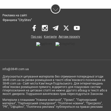
Реклама на сайті
Франшиза "CitySites"
Про нас
Контакти
Автори проєкту
info@3849.com.ua
Допускається цитування матеріалів без отримання попередньої згоди
3849.com.ua за умови розміщення в тексті обов'язкового посилання на
3849.com.ua - Сайт міста Кам'янця-Подільського. Для інтернет-видань
обов'язкове розміщення прямого, відкритого для пошукових систем
гіперпосилання на цитовані статті не нижче другого абзацу в тексті або в
якості джерела. Порушення виняткових прав переслідується Законом.
Матеріали з плашками "Новини компаній", "Промо", "Партнерський
матеріал", "Партнерський спецпроєкт", "Політичні новини", "Пресреліз",
"PR", "Офіційно", "Політична реклама" публікуються на правах реклами.