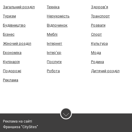
Загальний розділ
Техніка
Здоров'я
Туризм
Нерухомість
Транспорт
Будівництво
Відпочинок
Розваги
Бізнес
Меблі
Спорт
Жіночий розділ
Інтернет
Культура
Економіка
Інтер'єр
Мода
Кулінарія
Послуги
Родина
Подорожі
Робота
Дитячий розділ
Реклама
Реклама на сайті
Франшиза "CitySites"