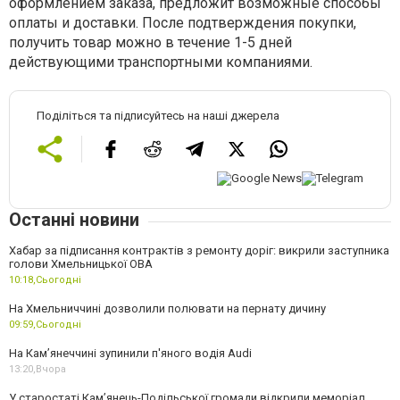
оформлением заказа, предложит возможные способы
оплаты и доставки. После подтверждения покупки,
получить товар можно в течение 1-5 дней
действующими транспортными компаниями.
Поділіться та підписуйтесь на наші джерела
Останні новини
Хабар за підписання контрактів з ремонту доріг: викрили заступника
голови Хмельницької ОВА
10:18,
Сьогодні
На Хмельниччині дозволили полювати на пернату дичину
09:59,
Сьогодні
На Камʼянеччині зупинили п'яного водія Audi
13:20,
Вчора
У старостаті Кам’янець-Подільської громади відкрили меморіал