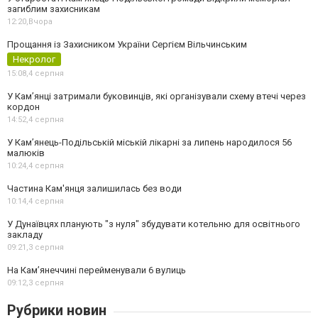
загиблим захисникам
12:20,
Вчора
Прощання із Захисником України Сергієм Вільчинським
Некролог
15:08,
4 серпня
У Кам’янці затримали буковинців, які організували схему втечі через
кордон
14:52,
4 серпня
У Кам’янець-Подільській міській лікарні за липень народилося 56
малюків
10:24,
4 серпня
Частина Кам'янця залишилась без води
10:14,
4 серпня
У Дунаївцях планують "з нуля" збудувати котельню для освітнього
закладу
09:21,
3 серпня
На Камʼянеччині перейменували 6 вулиць
09:12,
3 серпня
Рубрики новин