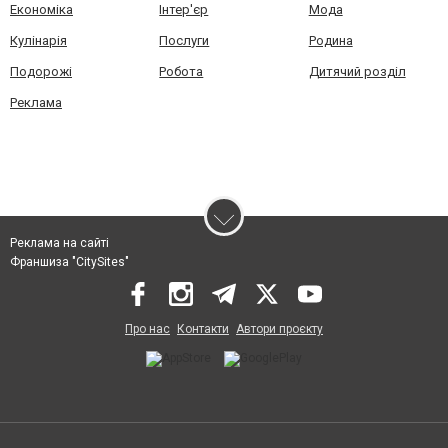
Економіка
Інтер'єр
Мода
Кулінарія
Послуги
Родина
Подорожі
Робота
Дитячий розділ
Реклама
Реклама на сайті
Франшиза "CitySites"
Про нас
Контакти
Автори проєкту