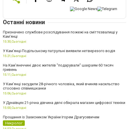
Останні новини
Призначено службове розслідування пожежі на сміттєзвалищі у
Кам’янці
15:30,
Сьогодні
У Кам’янці-Подільському патрульні виявили нетверезого водія
15:21,
Сьогодні
На Камʼянеччині двоє жителів "подарували" шахраям 60 тисяч
гривень
15:11,
Сьогодні
У Камʼянці засудили 28-річного чоловіка, який вчиняв насильство
стосовно співмешканки
15:06,
Сьогодні
У Дунаївцях 21-річна дівчина двічі обікрала магазин цифрової техніки
15:00,
Сьогодні
Прощання із Захисником України Ігорем Драгусевичем
Некролог
14:53,
Сьогодні