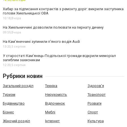
Хабар за підписання контрактів з ремонту доріг: викрили заступника
голови Хмельницької ОВА
10:18,
Вчора
На Хмельниччині дозволили полювати на пернату дичину
09:59,
Вчора
На Камʼянеччині зупинили п'яного водія Audi
13:20,
5 серпня
У старостаті Кам’янець-Подільської громади відкрили меморіал
загиблим захисникам
12:20,
5 серпня
Рубрики новин
Загальний розділ
Техніка
Здоров'я
Туризм
Нерухомість
Транспорт
Будівництво
Відпочинок
Розваги
Бізнес
Меблі
Спорт
Жіночий розділ
Інтернет
Культура