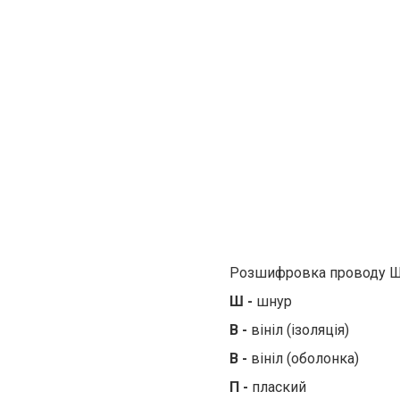
Розшифровка проводу 
Ш -
шнур
В -
вініл (ізоляція)
В -
вініл (оболонка)
П -
плаский