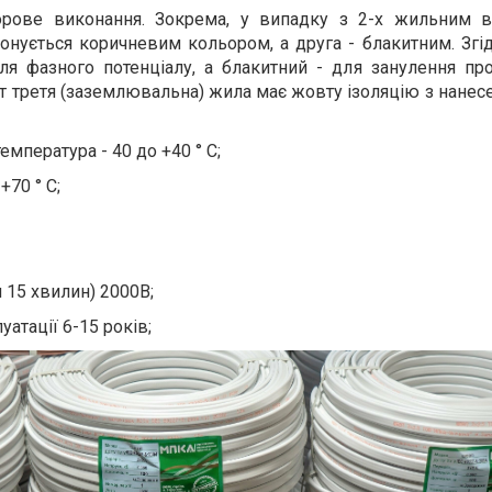
орове виконання. Зокрема, у випадку з 2-х жильним 
конується коричневим кольором, а друга - блакитним. Зг
я фазного потенціалу, а блакитний - для занулення про
ут третя (заземлювальна) жила має жовту ізоляцію з нанес
мпература - 40 до +40 ° С;
70 ° С;
 15 хвилин) 2000В;
атації 6-15 років;