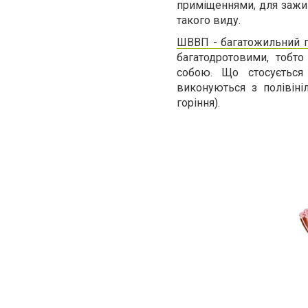
приміщеннями, для зажив
такого виду.
ШВВП - багатожильний 
багатодротовими, тобт
собою. Що стосується 
виконуються з полівіні
горіння).