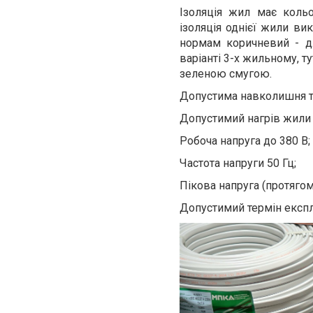
Ізоляція жил має коль
ізоляція однієї жили ви
нормам коричневий - дл
варіанті 3-х жильному, т
зеленою смугою.
Допустима навколишня те
Допустимий нагрів жили +
Робоча напруга до 380 В;
Частота напруги 50 Гц;
Пікова напруга (протягом
Допустимий термін експлу