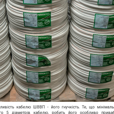
ливість кабелю ШВВП - його гнучкість. Те, що мінімаль
ого 5 діаметрів кабелю, робить його особливо прива