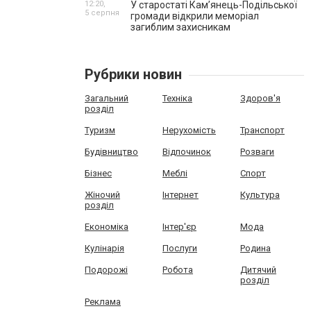
12:20,
У старостаті Кам’янець-Подільської
5 серпня
громади відкрили меморіал
загиблим захисникам
Рубрики новин
Загальний
Техніка
Здоров'я
розділ
Туризм
Нерухомість
Транспорт
Будівництво
Відпочинок
Розваги
Бізнес
Меблі
Спорт
Жіночий
Інтернет
Культура
розділ
Економіка
Інтер'єр
Мода
Кулінарія
Послуги
Родина
Подорожі
Робота
Дитячий
розділ
Реклама