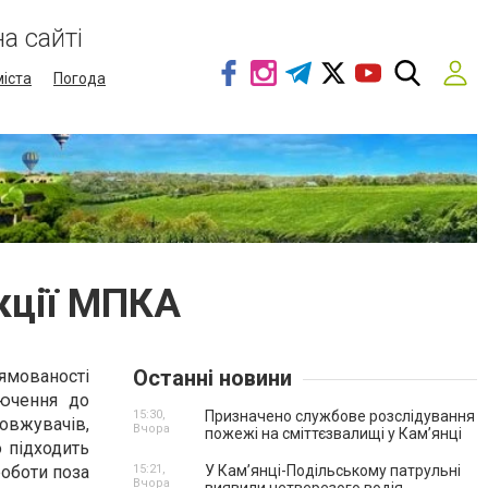
а сайті
міста
Погода
кції МПКА
Останні новини
рямованості
лючення до
15:30,
Призначено службове розслідування
довжувачів,
Вчора
пожежі на сміттєзвалищі у Кам’янці
 підходить
роботи поза
15:21,
У Кам’янці-Подільському патрульні
Вчора