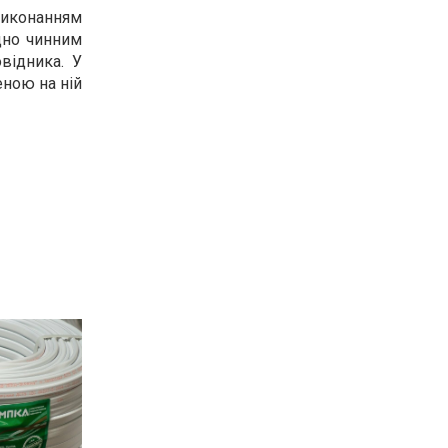
виконанням
ідно чинним
відника. У
еною на ній