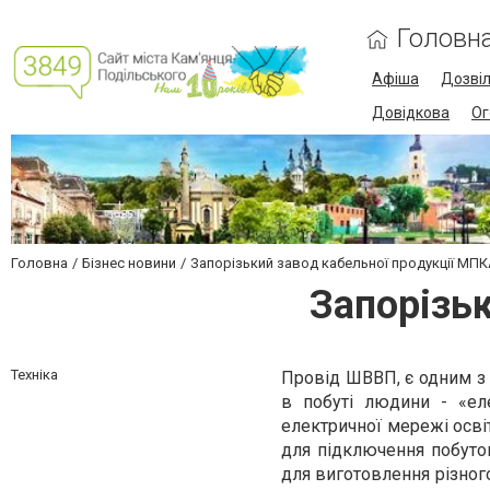
Головн
Афіша
Дозві
Довідкова
Ог
Головна
Бізнес новини
Запорізький завод кабельної продукції МП
Запорізь
Техніка
Провід ШВВП, є одним з в
в побуті людини - «еле
електричної мережі осві
для підключення побуто
для виготовлення різного