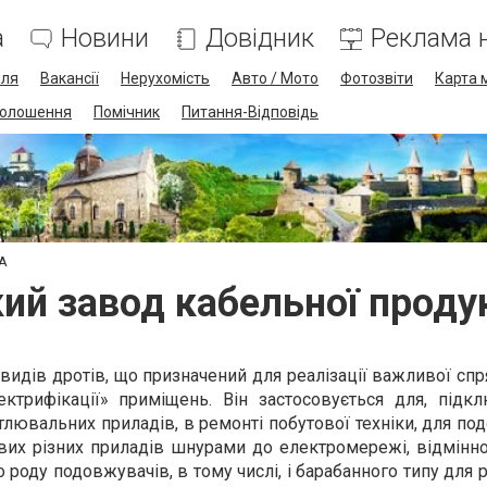
а
Новини
Довідник
Реклама н
лля
Вакансії
Нерухомість
Авто / Мото
Фотозвіти
Карта 
олошення
Помічник
Питання-Відповідь
КА
кий завод кабельної проду
идів дротів, що призначений для реалізації важливої ​​сп
ктрифікації» приміщень. Він застосовується для, підк
тлювальних приладів, в ремонті побутової техніки, для по
вих різних приладів шнурами до електромережі, відмінно
 роду подовжувачів, в тому числі, і барабанного типу для 