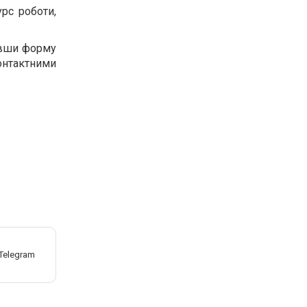
рс роботи,
ивши форму
онтактними