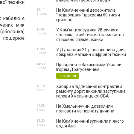
виявили нетверезого водія
вої техніки
15:11,
На Камʼянеччині двоє жителів
Вчора
"подарували" шахраям 60 тисяч
о кабелю є
гривень
учених між
15:06,
У Камʼянці засудили 28-річного
(оболонка)
Вчора
чоловіка, який вчиняв насильство
 поширює
стосовно співмешканки
15:00,
У Дунаївцях 21-річна дівчина двічі
Вчора
обікрала магазин цифрової техніки
14:53,
Прощання із Захисником України
Вчора
Ігорем Драгусевичем
Некролог
10:18,
Хабар за підписання контрактів з
6 серпня
ремонту доріг: викрили заступника
голови Хмельницької ОВА
09:59,
На Хмельниччині дозволили
6 серпня
полювати на пернату дичину
13:20,
На Камʼянеччині зупинили п'яного
5 серпня
водія Audi