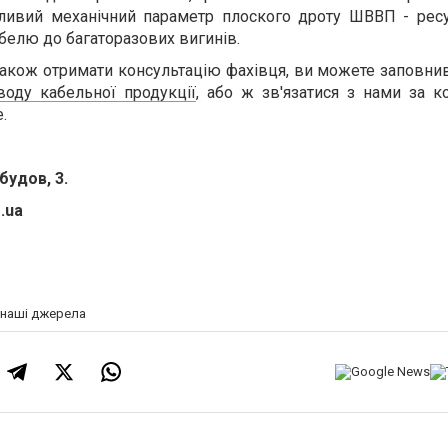
ливий механічний параметр плоского дроту ШВВП - ресу
абелю до багаторазових вигинів.
також отримати консультацію фахівця, ви можете заповн
воду кабельної продукції
, або ж зв'язатися з нами за к
.
будов, 3.
.ua
а наші джерела