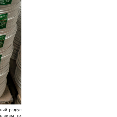
ний радіус
бливим на