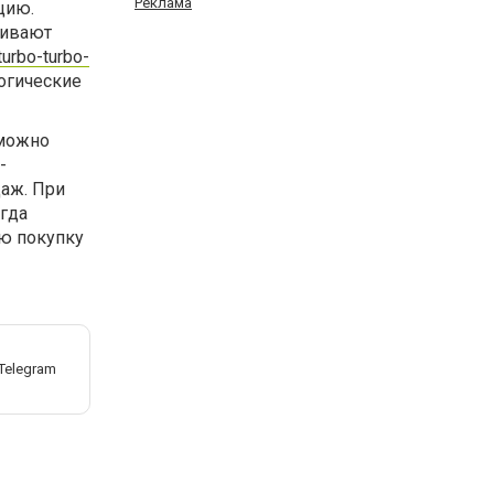
Реклама
цию.
аивают
turbo-turbo-
логические
зможно
-
даж. При
огда
ую покупку