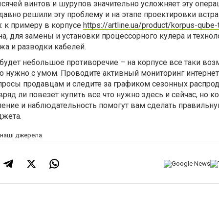
сячей винтов и шурупов значительно усложняет эту опера
авно решили эту проблему и на этапе проектировки встр
: к примеру в корпусе
https://artline.ua/product/korpus-qube-
а, для замены и установки процессорного кулера и техно
жа и разводки кабелей.
 будет небольшое противоречие – на корпусе все таки во
то нужно с умом. Проводите активный мониторинг интернет
опросы продавцам и следите за графиком сезонных распро
вряд ли повезет купить все что нужно здесь и сейчас, но к
пение и наблюдательность помогут вам сделать правильн
джета.
а наші джерела