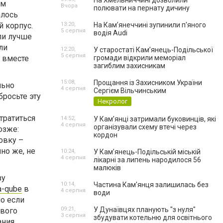
На Хмельниччині дозволили
ам
Вчора
полювати на пернату дичину
алось
й корпус.
13:20,
На Камʼянеччині зупинили п'яного
5 серпня
водія Audi
ли лучше
ли
12:20,
У старостаті Кам’янець-Подільської
5 серпня
 вместе
громади відкрили меморіал
загиблим захисникам
15:08,
Прощання із Захисником України
льно
4 серпня
Сергієм Вільчинським
бросьте эту
Некролог
тратиться
14:52,
У Кам’янці затримали буковинців, які
4 серпня
організували схему втечі через
озже:
кордон
овку –
но же, не
10:24,
У Кам’янець-Подільській міській
4 серпня
лікарні за липень народилося 56
малюків
зу
10:14,
Частина Кам'янця залишилась без
sa-qube
в
4 серпня
води
но если
09:21,
У Дунаївцях планують "з нуля"
ового
3 серпня
збудувати котельню для освітнього
ания