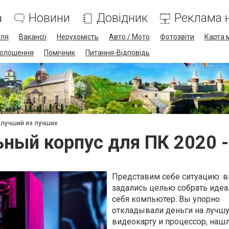
а
Новини
Довідник
Реклама н
лля
Вакансії
Нерухомість
Авто / Мото
Фотозвіти
Карта 
олошення
Помічник
Питання-Відповідь
 лучший из лучших
ный корпус для ПК 2020 -
Представим себе ситуацию: 
задались целью собрать иде
себя компьютер. Вы упорно
откладывали деньги на лучш
видеокарту и процессор, наш