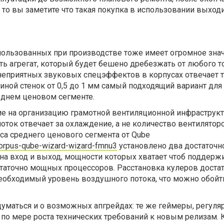
, то вы заметите что такая покупка в использовании выход
пользованных при производстве тоже имеет огромное знач
ть агрегат, который будет бешено дребезжать от любого т
 неприятных звуковых спецэффектов в корпусах отвечает 
иной стенок от 0,5 до 1 мм самый подходящий вариант для
еднем ценовом сегменте.
ние на организацию грамотной вентиляционной инфраструк
оток отвечает за охлаждение, а не количество вентиляторо
са среднего ценового сегмента от Qube
/korpus-qube-wizard-wizard-fmnu3
установлено два достаточн
на вход и выход, мощности которых хватает чтоб поддерж
таточно мощных процессоров. Расстановка кулеров доста
еобходимый уровень воздушного потока, что можно обойти
думаться и о возможных апгрейдах: те же геймеры, регуля
о мере роста технических требований к новым релизам. К