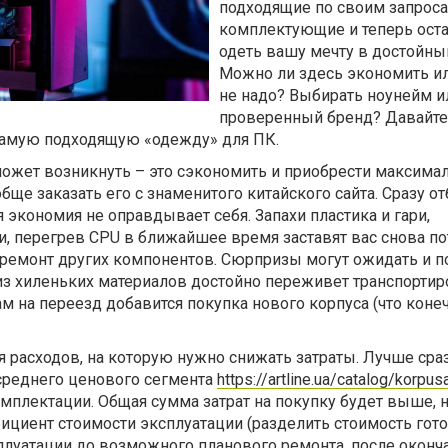
подходящие по своим запрос
комплектующие и теперь ост
одеть вашу мечту в достойны
Можно ли здесь экономить и
не надо? Выбирать ноунейм и
проверенный бренд? Давайте
самую подходящую «одежду» для ПК.
может возникнуть – это сэкономить и приобрести максима
ще заказать его с знаменитого китайского сайта. Сразу от
я экономия не оправдывает себя. Запахи пластика и гари,
, перегрев CPU в ближайшее время заставят вас снова по
а ремонт других компонентов. Сюрпризы могут ожидать и п
 из хиленьких материалов достойно переживет транспортир
ам на переезд добавится покупка нового корпуса (что конеч
ья расходов, на которую нужно снижать затраты. Лучше сра
среднего ценового сегмента
https://artline.ua/catalog/korpu
омплектации. Общая сумма затрат на покупку будет выше, 
ициент стоимости эксплуатации (разделить стоимость гот
плуатации до возможного планового ремонта, после оконч