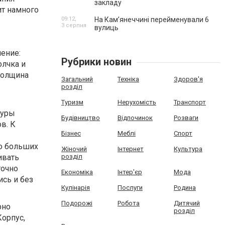
закладу
ит намного
09:12,
На Камʼянеччині перейменували 6
3 серпня
вулиць
ение:
Рубрики новин
олчка и
толщина
Загальний
Техніка
Здоров'я
розділ
Туризм
Нерухомість
Транспорт
туры
Будівництво
Відпочинок
Розваги
в. К
Бізнес
Меблі
Спорт
о больших
Жіночий
Інтернет
Культура
ивать
розділ
точно
Економіка
Інтер'єр
Мода
сь и без
Кулінарія
Послуги
Родина
Подорожі
Робота
Дитячий
рно
розділ
орпус,