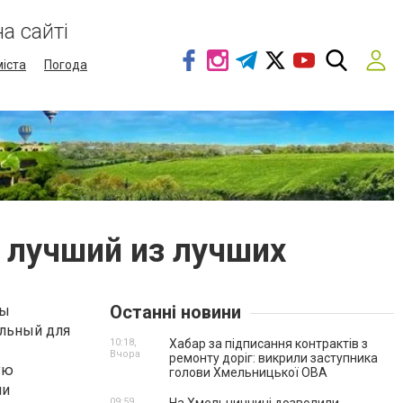
а сайті
міста
Погода
 лучший из лучших
Останні новини
вы
альный для
10:18,
Хабар за підписання контрактів з
Вчора
ремонту доріг: викрили заступника
ую
голови Хмельницької ОВА
ли
09:59,