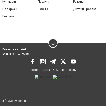
Кулінарія
Послуги
Родина
Подорожі
Робота
Дитячий розділ
Реклама
Реклама на сайті
Франшиза "CitySites"
Про нас
Контакти
Автори проєкту
info@3849.com.ua