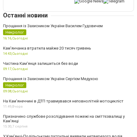
Останні новини
Прощання із Захисником України Василем Гудовичем
Некролог
16:16,
Сьогодні
Камʼянчанка втратила майже 20 тисяч гривень
14:43,
Сьогодні
Частина Кам'янця залишиться без води
09:17,
Сьогодні
Прощання із Захисником України Сергієм Медухою
Некролог
09:08,
Сьогодні
На Кам’янеччині в ДТП травмувався неповнолітній мотоцикліст
11:49,
Вчора
Призначено службове розслідування пожежі на сміттєзвалищі у
Кам’янці
15:30,
7 серпня
У Кам’янці-Подільському патрульні виявили нетверезого водія