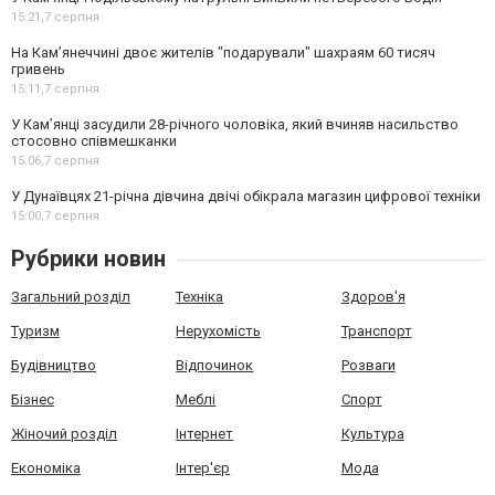
15:21,
7 серпня
На Камʼянеччині двоє жителів "подарували" шахраям 60 тисяч
гривень
15:11,
7 серпня
У Камʼянці засудили 28-річного чоловіка, який вчиняв насильство
стосовно співмешканки
15:06,
7 серпня
У Дунаївцях 21-річна дівчина двічі обікрала магазин цифрової техніки
15:00,
7 серпня
Рубрики новин
Загальний розділ
Техніка
Здоров'я
Туризм
Нерухомість
Транспорт
Будівництво
Відпочинок
Розваги
Бізнес
Меблі
Спорт
Жіночий розділ
Інтернет
Культура
Економіка
Інтер'єр
Мода