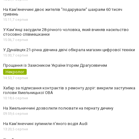
На Камʼянеччині двоє жителів "подарували" шахраям 60 тисяч
гривень
15:11,
7 серпня
У Камʼянці засудили 28-річного чоловіка, який вчиняв насильство
стосовно співмешканки
15:06,
7 серпня
У Дунаївцях 21-річна дівчина двічі обікрала магазин цифрової техніки
15:00,
7 серпня
Прощання із Захисником України Ігорем Драгусевичем
Некролог
14:53,
7 серпня
Хабар за підписання контрактів з ремонту доріг: викрили заступника
голови Хмельницької ОВА
10:18,
6 серпня
На Хмельниччині дозволили полювати на пернату дичину
09:59,
6 серпня
На Камʼянеччині зупинили п'яного водія Audi
13:20,
5 серпня