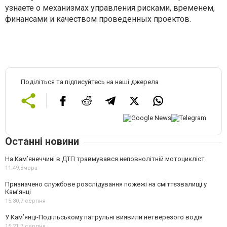
узнаете о механизмах управления рисками, временем,
финансами и качеством проведенных проектов.
Поділіться та підписуйтесь на наші джерела
Останні новини
На Кам’янеччині в ДТП травмувався неповнолітній мотоцикліст
11:49,
Вчора
Призначено службове розслідування пожежі на сміттєзвалищі у
Кам’янці
15:30,
7 серпня
У Кам’янці-Подільському патрульні виявили нетверезого водія
15:21,
7 серпня