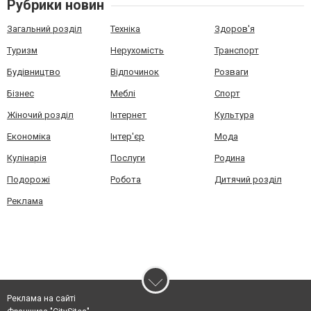
Рубрики новин
Загальний розділ
Техніка
Здоров'я
Туризм
Нерухомість
Транспорт
Будівництво
Відпочинок
Розваги
Бізнес
Меблі
Спорт
Жіночий розділ
Інтернет
Культура
Економіка
Інтер'єр
Мода
Кулінарія
Послуги
Родина
Подорожі
Робота
Дитячий розділ
Реклама
Реклама на сайті