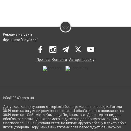
Реклама на сайті
Франшиза "CitySites"
Про нас
Контакти
Автори проєкту
info@3849.com.ua
Допускається цитування матеріалів без отримання попередньої згоди
3849.com.ua за умови розміщення в тексті обов'язкового посилання на
3849.com.ua - Сайт міста Кам'янця-Подільського. Для інтернет-видань
обов'язкове розміщення прямого, відкритого для пошукових систем
гіперпосилання на цитовані статті не нижче другого абзацу в тексті або в
якості джерела. Порушення виняткових прав переслідується Законом.