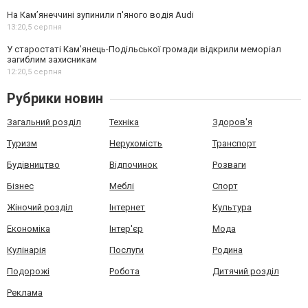
На Камʼянеччині зупинили п'яного водія Audi
13:20,
5 серпня
У старостаті Кам’янець-Подільської громади відкрили меморіал
загиблим захисникам
12:20,
5 серпня
Рубрики новин
Загальний розділ
Техніка
Здоров'я
Туризм
Нерухомість
Транспорт
Будівництво
Відпочинок
Розваги
Бізнес
Меблі
Спорт
Жіночий розділ
Інтернет
Культура
Економіка
Інтер'єр
Мода
Кулінарія
Послуги
Родина
Подорожі
Робота
Дитячий розділ
Реклама