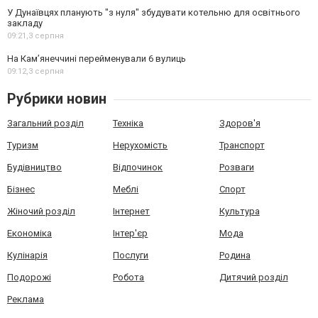
У Дунаївцях планують "з нуля" збудувати котельню для освітнього
закладу
09:21,
3 серпня
На Камʼянеччині перейменували 6 вулиць
09:12,
3 серпня
Рубрики новин
Загальний розділ
Техніка
Здоров'я
Туризм
Нерухомість
Транспорт
Будівництво
Відпочинок
Розваги
Бізнес
Меблі
Спорт
Жіночий розділ
Інтернет
Культура
Економіка
Інтер'єр
Мода
Кулінарія
Послуги
Родина
Подорожі
Робота
Дитячий розділ
Реклама