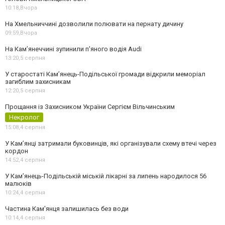
10:18,
Вчора
На Хмельниччині дозволили полювати на пернату дичину
09:59,
Вчора
На Камʼянеччині зупинили п'яного водія Audi
13:20,
5 серпня
У старостаті Кам’янець-Подільської громади відкрили меморіал
загиблим захисникам
12:20,
5 серпня
Прощання із Захисником України Сергієм Вільчинським
Некролог
15:08,
4 серпня
У Кам’янці затримали буковинців, які організували схему втечі через
кордон
14:52,
4 серпня
У Кам’янець-Подільській міській лікарні за липень народилося 56
малюків
10:24,
4 серпня
Частина Кам'янця залишилась без води
10:14,
4 серпня