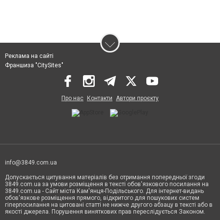
Реклама на сайті
Франшиза "CitySites"
Про нас
Контакти
Автори проєкту
info@3849.com.ua
Допускається цитування матеріалів без отримання попередньої згоди
3849.com.ua за умови розміщення в тексті обов'язкового посилання на
3849.com.ua - Сайт міста Кам'янця-Подільського. Для інтернет-видань
обов'язкове розміщення прямого, відкритого для пошукових систем
гіперпосилання на цитовані статті не нижче другого абзацу в тексті або в
якості джерела. Порушення виняткових прав переслідується Законом.