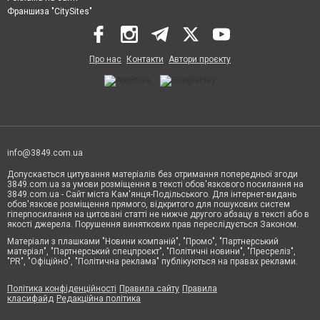
Франшиза "CitySites"
Про нас
Контакти
Автори проєкту
info@3849.com.ua
Допускається цитування матеріалів без отримання попередньої згоди
3849.com.ua за умови розміщення в тексті обов'язкового посилання на
3849.com.ua - Сайт міста Кам'янця-Подільського. Для інтернет-видань
обов'язкове розміщення прямого, відкритого для пошукових систем
гіперпосилання на цитовані статті не нижче другого абзацу в тексті або в
якості джерела. Порушення виняткових прав переслідується Законом.
Матеріали з плашками "Новини компаній", "Промо", "Партнерський
матеріал", "Партнерський спецпроєкт", "Політичні новини", "Пресреліз",
"PR", "Офіційно", "Політична реклама" публікуються на правах реклами.
Політика конфіденційності
Правила сайту
Правила
класифайд
Редакційна політика