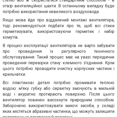
стелю або ж скористатися стандартним способом - в
отвір вентиляційної шахти. В останньому випадку буде
потрібно використання невеликого воздуховода.
Якщо мова йде про віддалений монтажі вентилятора,
тоді рекомендується подбати про те, щоб всі стики
герметизувати, використовуючи герметик і набір
хомутів.
В процесі експлуатації вентиляторів не варто забувати
про проведення їх регулярного технічного
обслуговування. Такий процес має на увазі періодичне
проведення перевірки стану клемного з’єднання. Крім
цього потрібно проводити очистку корпусних частини і
крильчатки.
Всі пластикові деталі потрібно промивати теплою
водою: м'яку губку або серветку змочують в мильній
воді і акуратно протирають поверхню. Після цього
вентилятор повинен висохнути природним способом.
Заборонено використовувати миючі засоби, у складі
яких містяться абразивні частинки, що можуть залишити