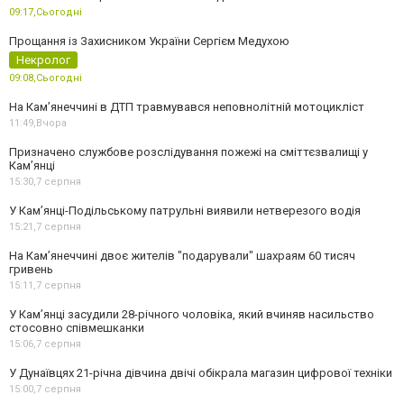
09:17,
Сьогодні
Прощання із Захисником України Сергієм Медухою
Некролог
09:08,
Сьогодні
На Кам’янеччині в ДТП травмувався неповнолітній мотоцикліст
11:49,
Вчора
Призначено службове розслідування пожежі на сміттєзвалищі у
Кам’янці
15:30,
7 серпня
У Кам’янці-Подільському патрульні виявили нетверезого водія
15:21,
7 серпня
На Камʼянеччині двоє жителів "подарували" шахраям 60 тисяч
гривень
15:11,
7 серпня
У Камʼянці засудили 28-річного чоловіка, який вчиняв насильство
стосовно співмешканки
15:06,
7 серпня
У Дунаївцях 21-річна дівчина двічі обікрала магазин цифрової техніки
15:00,
7 серпня