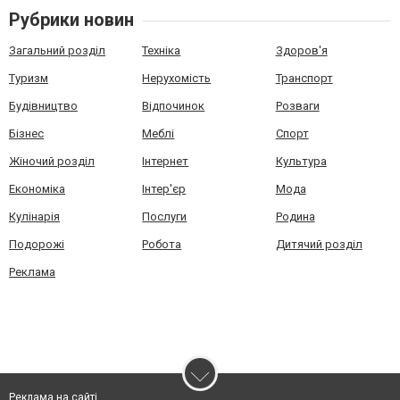
Рубрики новин
Загальний розділ
Техніка
Здоров'я
Туризм
Нерухомість
Транспорт
Будівництво
Відпочинок
Розваги
Бізнес
Меблі
Спорт
Жіночий розділ
Інтернет
Культура
Економіка
Інтер'єр
Мода
Кулінарія
Послуги
Родина
Подорожі
Робота
Дитячий розділ
Реклама
Реклама на сайті