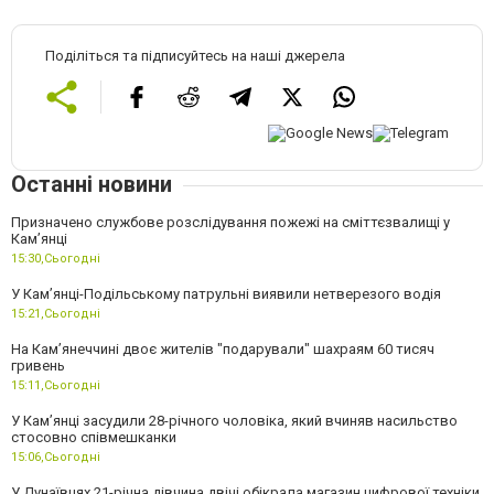
Поділіться та підписуйтесь на наші джерела
Останні новини
Призначено службове розслідування пожежі на сміттєзвалищі у
Кам’янці
15:30,
Сьогодні
У Кам’янці-Подільському патрульні виявили нетверезого водія
15:21,
Сьогодні
На Камʼянеччині двоє жителів "подарували" шахраям 60 тисяч
гривень
15:11,
Сьогодні
У Камʼянці засудили 28-річного чоловіка, який вчиняв насильство
стосовно співмешканки
15:06,
Сьогодні
У Дунаївцях 21-річна дівчина двічі обікрала магазин цифрової техніки