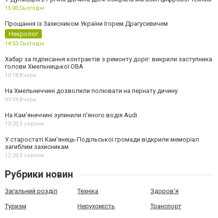
15:00,
Сьогодні
Прощання із Захисником України Ігорем Драгусевичем
Некролог
14:53,
Сьогодні
Хабар за підписання контрактів з ремонту доріг: викрили заступника
голови Хмельницької ОВА
10:18,
Вчора
На Хмельниччині дозволили полювати на пернату дичину
09:59,
Вчора
На Камʼянеччині зупинили п'яного водія Audi
13:20,
5 серпня
У старостаті Кам’янець-Подільської громади відкрили меморіал
загиблим захисникам
12:20,
5 серпня
Рубрики новин
Загальний розділ
Техніка
Здоров'я
Туризм
Нерухомість
Транспорт