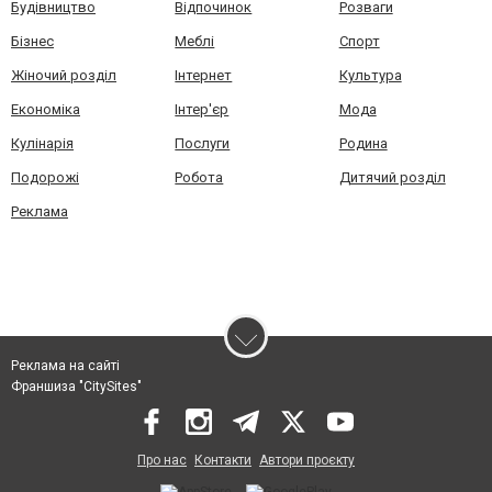
Будівництво
Відпочинок
Розваги
Бізнес
Меблі
Спорт
Жіночий розділ
Інтернет
Культура
Економіка
Інтер'єр
Мода
Кулінарія
Послуги
Родина
Подорожі
Робота
Дитячий розділ
Реклама
Реклама на сайті
Франшиза "CitySites"
Про нас
Контакти
Автори проєкту