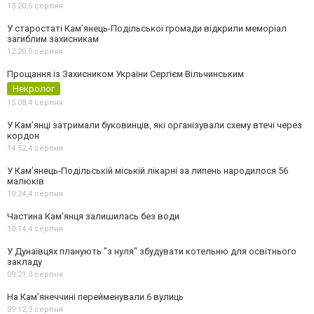
13:20,
5 серпня
У старостаті Кам’янець-Подільської громади відкрили меморіал
загиблим захисникам
12:20,
5 серпня
Прощання із Захисником України Сергієм Вільчинським
Некролог
15:08,
4 серпня
У Кам’янці затримали буковинців, які організували схему втечі через
кордон
14:52,
4 серпня
У Кам’янець-Подільській міській лікарні за липень народилося 56
малюків
10:24,
4 серпня
Частина Кам'янця залишилась без води
10:14,
4 серпня
У Дунаївцях планують "з нуля" збудувати котельню для освітнього
закладу
09:21,
3 серпня
На Камʼянеччині перейменували 6 вулиць
09:12,
3 серпня