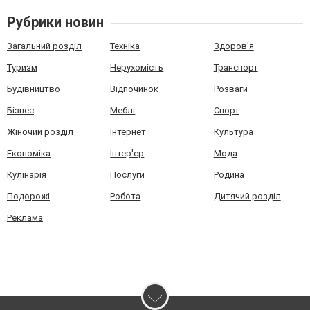
Рубрики новин
Загальний розділ
Техніка
Здоров'я
Туризм
Нерухомість
Транспорт
Будівництво
Відпочинок
Розваги
Бізнес
Меблі
Спорт
Жіночий розділ
Інтернет
Культура
Економіка
Інтер'єр
Мода
Кулінарія
Послуги
Родина
Подорожі
Робота
Дитячий розділ
Реклама