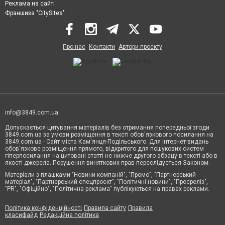
Реклама на сайті
Франшиза "CitySites"
Про нас
Контакти
Автори проєкту
info@3849.com.ua
Допускається цитування матеріалів без отримання попередньої згоди
3849.com.ua за умови розміщення в тексті обов'язкового посилання на
3849.com.ua - Сайт міста Кам'янця-Подільського. Для інтернет-видань
обов'язкове розміщення прямого, відкритого для пошукових систем
гіперпосилання на цитовані статті не нижче другого абзацу в тексті або в
якості джерела. Порушення виняткових прав переслідується Законом.
Матеріали з плашками "Новини компаній", "Промо", "Партнерський
матеріал", "Партнерський спецпроєкт", "Політичні новини", "Пресреліз",
"PR", "Офіційно", "Політична реклама" публікуються на правах реклами.
Політика конфіденційності
Правила сайту
Правила
класифайд
Редакційна політика