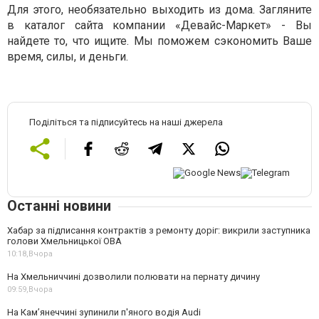
Для этого, необязательно выходить из дома. Загляните
в каталог сайта компании «Девайс-Маркет» - Вы
найдете то, что ищите. Мы поможем сэкономить Ваше
время, силы, и деньги.
Поділіться та підписуйтесь на наші джерела
Останні новини
Хабар за підписання контрактів з ремонту доріг: викрили заступника
голови Хмельницької ОВА
10:18,
Вчора
На Хмельниччині дозволили полювати на пернату дичину
09:59,
Вчора
На Камʼянеччині зупинили п'яного водія Audi