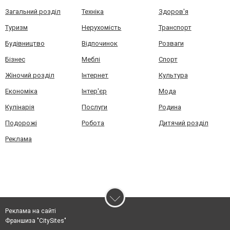
Загальний розділ
Техніка
Здоров'я
Туризм
Нерухомість
Транспорт
Будівництво
Відпочинок
Розваги
Бізнес
Меблі
Спорт
Жіночий розділ
Інтернет
Культура
Економіка
Інтер'єр
Мода
Кулінарія
Послуги
Родина
Подорожі
Робота
Дитячий розділ
Реклама
Реклама на сайті
Франшиза "CitySites"