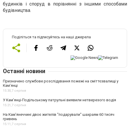
будинків і споруд в порівнянні з іншими способами
будівництва.
Поділіться та підписуйтесь на наші джерела
Останні новини
Призначено службове розслідування пожежі на сміттєзвалищі у
Кам’янці
15:30,
7 серпня
У Кам’янці-Подільському патрульні виявили нетверезого водія
15:21,
7 серпня
На Камʼянеччині двоє жителів "подарували" шахраям 60 тисяч
гривень
15:11,
7 серпня