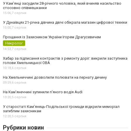
У Камʼянці засудили 28-річного чоловіка, який вчиняв насильство
стосовно співмешканки
15:06,
7 серпня
У Дунаївцях 21-річна дівчина двічі обікрала магазин цифрової техніки
15:00,
7 серпня
Прощання із Захисником України Ігорем Драгусевичем
Некролог
14:53,
7 серпня
Хабар за підписання контрактів з ремонту доріг: викрили заступника
голови Хмельницької ОВА
10:18,
6 серпня
На Хмельниччині дозволили полювати на пернату дичину
09:59,
6 серпня
На Камʼянеччині зупинили п'яного водія Audi
13:20,
5 серпня
У старостаті Кам’янець-Подільської громади відкрили меморіал
загиблим захисникам
12:20,
5 серпня
Рубрики новин