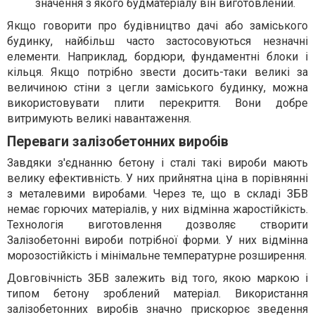
значення з якого будматеріалу він виготовлений.
Якщо говорити про будівництво дачі або заміського
будинку, найбільш часто застосовуються незначні
елементи. Наприклад, бордюри, фундаментні блоки і
кільця. Якщо потрібно звести досить-таки великі за
величиною стіни з цегли заміського будинку, можна
використовувати плити перекриття. Вони добре
витримують великі навантаження.
Переваги залізобетонних виробів
Завдяки з'єднанню бетону і сталі такі вироби мають
велику ефективність. У них прийнятна ціна в порівнянні
з металевими виробами. Через те, що в складі ЗБВ
немає горючих матеріалів, у них відмінна жаростійкість.
Технологія виготовлення дозволяє створити
Залізобетонні вироби потрібної форми. У них відмінна
морозостійкість і мінімальне температурне розширення.
Довговічність ЗБВ залежить від того, якою маркою і
типом бетону зроблений матеріал. Використання
залізобетонних виробів значно прискорює зведення