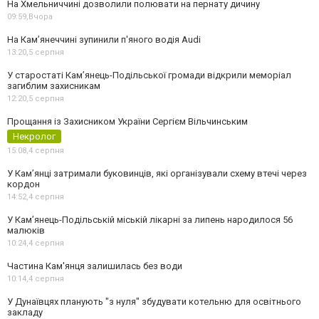
На Хмельниччині дозволили полювати на пернату дичину
09:59,
Вчора
На Камʼянеччині зупинили п'яного водія Audi
13:20,
5 серпня
У старостаті Кам’янець-Подільської громади відкрили меморіал
загиблим захисникам
12:20,
5 серпня
Прощання із Захисником України Сергієм Вільчинським
Некролог
15:08,
4 серпня
У Кам’янці затримали буковинців, які організували схему втечі через
кордон
14:52,
4 серпня
У Кам’янець-Подільській міській лікарні за липень народилося 56
малюків
10:24,
4 серпня
Частина Кам'янця залишилась без води
10:14,
4 серпня
У Дунаївцях планують "з нуля" збудувати котельню для освітнього
закладу