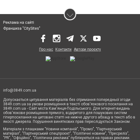
Реклама на сайті
Франшиза "CitySites"
Про нас
Контакти
Автори проєкту
info@3849.com.ua
Допускається цитування матеріалів без отримання попередньої згоди
3849.com.ua за умови розміщення в тексті обов'язкового посилання на
3849.com.ua - Сайт міста Кам'янця-Подільського. Для інтернет-видань
обов'язкове розміщення прямого, відкритого для пошукових систем
гіперпосилання на цитовані статті не нижче другого абзацу в тексті або в
якості джерела. Порушення виняткових прав переслідується Законом.
Матеріали з плашками "Новини компаній", "Промо", "Партнерський
матеріал", "Партнерський спецпроєкт", "Політичні новини", "Пресреліз",
"PR", "Офіційно", "Політична реклама" публікуються на правах реклами.