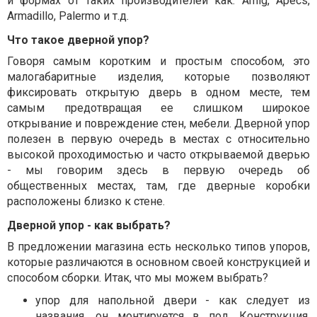
и формах от таких производителей как: Amig,
Apecs
,
Armadillo
,
Palermo
и т.д.
Что такое дверной упор?
Говоря самым коротким и простым способом, это
малогабаритные изделия, которые позволяют
фиксировать открытую дверь в одном месте, тем
самым предотвращая ее слишком широкое
открывание и повреждение стен, мебели. Дверной упор
полезен в первую очередь в местах с относительно
высокой проходимостью и часто открываемой дверью
- мы говорим здесь в первую очередь об
общественных местах, там, где дверные коробки
расположены близко к стене.
Дверной упор - как выбрать?
В предложении магазина есть несколько типов упоров,
которые различаются в основном своей конструкцией и
способом сборки. Итак, что мы можем выбрать?
упор для напольной двери - как следует из
названия, он монтируется в пол.
Конструкция,