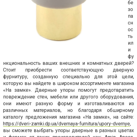
бе
зо
па
сн
ос
ть
ил
и
фу
нкциональность ваших внешних и комнатных дверей?
Стоит приобрести соответствующую дверную
фурнитуру, созданную специально для этой цели,
которую вы найдете в широком ассортименте магазина
«На замке». Дверные упоры помогут предотвратить
повреждение стен, мебели или другого оборудования,
они имеют разную форму и изготавливаются из
различных материалов, но благодаря обширному
каталогу предложения
магазина «На замке», на сайте:
https://dveri-zamki.dp.ua/dvernaya-furnitura/upory-dvernye
,
вы сможете выбрать упоры дверные в разных цветах