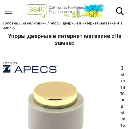
Головна
Бізнес новини
Упоры дверные в интернет магазине «На
замке»
Упоры дверные в интернет магазине «На
замке»
Інтер'єр
В
ы
хо
ти
те
по
в
ы
си
ть