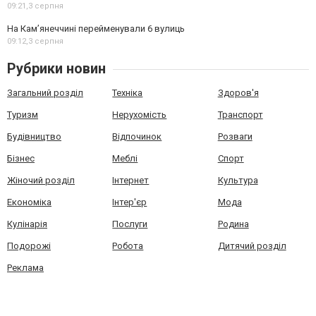
09:21,
3 серпня
На Камʼянеччині перейменували 6 вулиць
09:12,
3 серпня
Рубрики новин
Загальний розділ
Техніка
Здоров'я
Туризм
Нерухомість
Транспорт
Будівництво
Відпочинок
Розваги
Бізнес
Меблі
Спорт
Жіночий розділ
Інтернет
Культура
Економіка
Інтер'єр
Мода
Кулінарія
Послуги
Родина
Подорожі
Робота
Дитячий розділ
Реклама