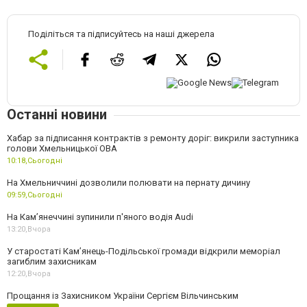
Поділіться та підписуйтесь на наші джерела
Останні новини
Хабар за підписання контрактів з ремонту доріг: викрили заступника
голови Хмельницької ОВА
10:18,
Сьогодні
На Хмельниччині дозволили полювати на пернату дичину
09:59,
Сьогодні
На Камʼянеччині зупинили п'яного водія Audi
13:20,
Вчора
У старостаті Кам’янець-Подільської громади відкрили меморіал
загиблим захисникам
12:20,
Вчора
Прощання із Захисником України Сергієм Вільчинським