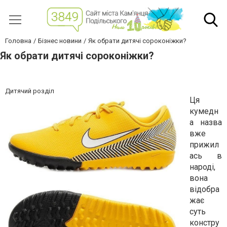
Головна
Бізнес новини
Як обрати дитячі сороконіжки?
Як обрати дитячі сороконіжки?
Дитячий розділ
Ця
кумедн
а назва
вже
прижил
ась в
народі,
вона
відобра
жає
суть
констру