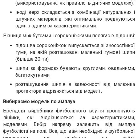
(використовувана, як правило, в дитячих моделях);
іноді верх складається з комбінації натуральних і
штучних матеріалів, які оптимально поєднуються
один з одним за характеристиками.
Різниця між бутсами і сороконіжками полягає в підошві
:
підошва сороконіжок випускається зі зносостійкої
гуми, на якій розташовані маленькі гумові шипи
(більше 20-ти);
шипи за формою бувають круглими, овальними,
багатокутними;
розташування шипів в залежності від малюнка
протектора відрізняється від моделі .
Вибираємо модель по амплуа
Брендові виробники футбольного взуття пропонують
лінійки, які відрізняються за характеристиками,
моделями. Вибір напряму залежить від амплуа
футболіста на полі. Все, що вам необхідно з футбольної
екіпіровки ви знайдете на сайті