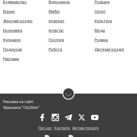
Будівництво
Відпочинок
Розваги
Бізнес
Меблі
Спорт
Жіночий розділ
Інтернет
Культура
Економіка
Інтер'єр
Мода
Кулінарія
Послуги
Родина
Подорожі
Робота
Дитячий розділ
Реклама
Реклама на сайті
Франшиза "CitySites"
Про нас
Контакти
Автори проєкту