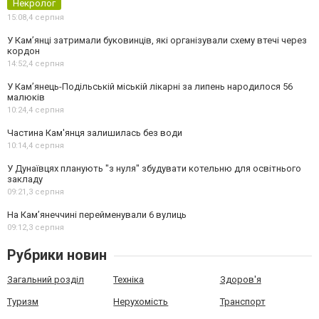
Некролог
15:08,
4 серпня
У Кам’янці затримали буковинців, які організували схему втечі через
кордон
14:52,
4 серпня
У Кам’янець-Подільській міській лікарні за липень народилося 56
малюків
10:24,
4 серпня
Частина Кам'янця залишилась без води
10:14,
4 серпня
У Дунаївцях планують "з нуля" збудувати котельню для освітнього
закладу
09:21,
3 серпня
На Камʼянеччині перейменували 6 вулиць
09:12,
3 серпня
Рубрики новин
Загальний розділ
Техніка
Здоров'я
Туризм
Нерухомість
Транспорт