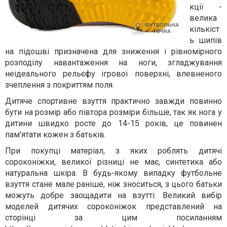
кції -
велика
кількіст
ь шипів
на підошві призначена для зниження і рівномірного
розподілу навантаження на ноги, згладжування
неідеального рельєфу ігрової поверхні, впевненого
зчеплення з покриттям поля.
Дитяче спортивне взуття практично завжди повинно
бути на розмір або півтора розміри більше, так як нога у
дитини швидко росте до 14-15 років, це повинен
пам'ятати кожен з батьків.
При покупці матеріал, з яких роблять дитячі
сороконіжки, великої різниці не має, синтетика або
натуральна шкіра. В будь-якому випадку футбольне
взуття стане мале раніше, ніж зноситься, з цього батьки
можуть добре заощадити на взутті. Великий вибір
моделей дитячих сорок
он
іжок представлений на
сторінці за цим посиланням