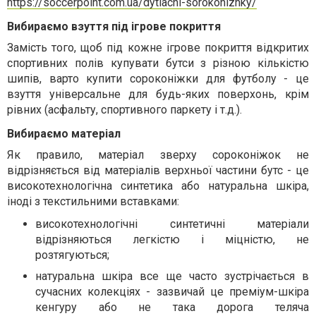
https://soccerpoint.com.ua/dytiachi-sorokonizhky/
Вибираємо взуття під ігрове покриття
Замість того, щоб під кожне ігрове покриття відкритих
спортивних полів купувати бутси з різною кількістю
шипів, варто купити сороконіжки для футболу - це
взуття універсальне для будь-яких поверхонь, крім
рівних (асфальту, спортивного паркету і т.д.).
Вибираємо матеріал
Як правило, матеріал зверху сороконіжок не
відрізняється від матеріалів верхньої частини бутс - це
високотехнологічна синтетика або натуральна шкіра,
іноді з текстильними вставками:
високотехнологічні синтетичні матеріали
відрізняються легкістю і міцністю, не
розтягуються;
натуральна шкіра все ще часто зустрічається в
сучасних колекціях - зазвичай це преміум-шкіра
кенгуру або не така дорога теляча