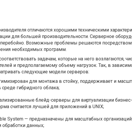
оизводителя отличаются хорошими техническими характери
ции для большей производительности. Серверное оборуд
есперебойно. Возможные проблемы решаются посредством
ления необходимых программ.
оответствовать задачам, которые на него возлагаются, чи
лей и предполагаемому объему нагрузок. Так, в зависимо
матривать следующие модели серверов:
птимизирован для монтажа в стойку, поддерживает и масш
 среде гибридного облака;
циализированные блейд-серверы для виртуализации бизнес
рма считается лучшей для приложений в UNIX;
lable System — предназначены для масштабных организаций
 обработки данных;