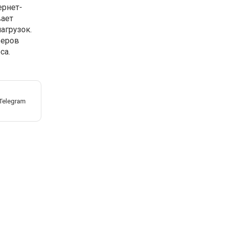
ернет-
вает
агрузок.
веров
са.