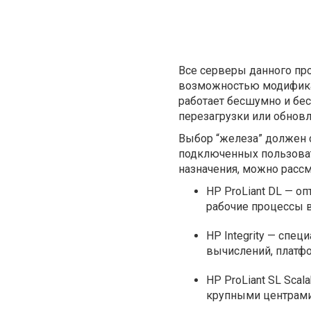
Все серверы данного пр
возможностью модифика
работает бесшумно и б
перезагрузки или обнов
Выбор “железа” должен с
подключенных пользовате
назначения, можно расс
HP ProLiant DL — о
рабочие процессы в
HP Integrity — спе
вычислений, платфо
HP ProLiant SL Sca
крупными центрами