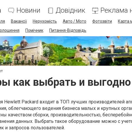
а
Новини
Довідник
Реклама н
лля
Вакансії
Нерухомість
Авто / Мото
Фотозвіти
Карта 
олошення
Помічник
Питання-Відповідь
ут
ры как выбрать и выгодно
 Hewlett Packard входит в ТОП лучших производителей ап
ния, облегчающего ведения бизнеса малых и крупных орга
ны качеством сборки, производительностью, бесперебой
анения данных. Выбрать такое оборудование можно с уче
ик и запросов пользователей.