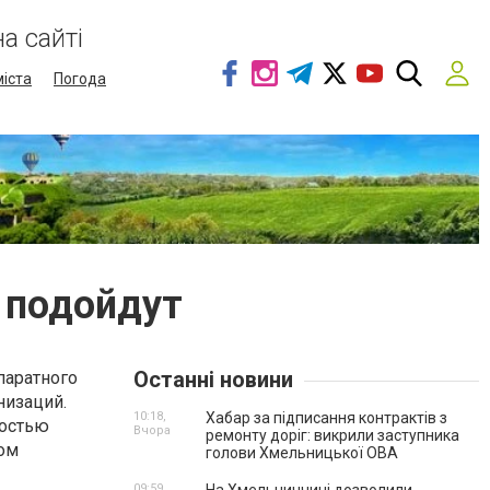
а сайті
міста
Погода
 подойдут
Останні новини
паратного
низаций.
10:18,
Хабар за підписання контрактів з
ностью
Вчора
ремонту доріг: викрили заступника
том
голови Хмельницької ОВА
09:59,