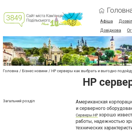
Головн
Афіша
Дозві
Довідкова
Ог
Головна
Бізнес новини
HP серверы как выбрать и выгодно подойд
HP серве
Загальний розділ
Американская корпорация
и серверного оборудова
хорошо извест
Серверы HP
работы, надежностью хр
технических характерист