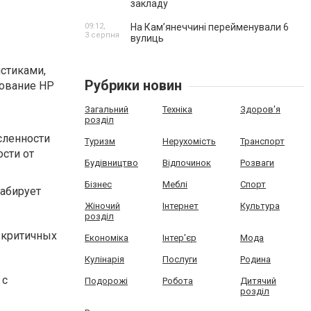
закладу
09:12,
На Камʼянеччині перейменували 6
3 серпня
вулиць
стиками,
Рубрики новин
ование HP
Загальний
Техніка
Здоров'я
розділ
сленности
Туризм
Нерухомість
Транспорт
сти от
Будівництво
Відпочинок
Розваги
Бізнес
Меблі
Спорт
табирует
Жіночий
Інтернет
Культура
розділ
-критичных
Економіка
Інтер'єр
Мода
Кулінарія
Послуги
Родина
 с
Подорожі
Робота
Дитячий
розділ