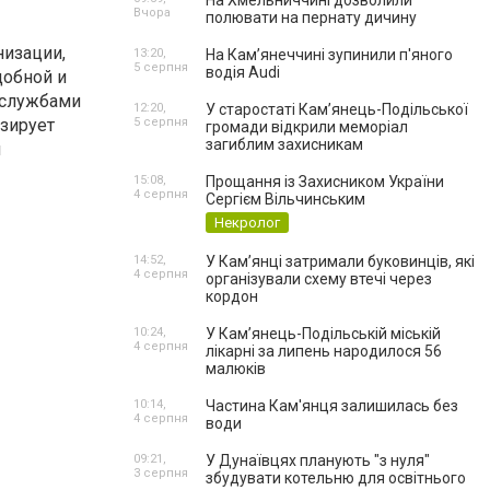
На Хмельниччині дозволили
Вчора
полювати на пернату дичину
низации,
13:20,
На Камʼянеччині зупинили п'яного
5 серпня
водія Audi
добной и
 службами
12:20,
У старостаті Кам’янець-Подільської
изирует
5 серпня
громади відкрили меморіал
загиблим захисникам
м
15:08,
Прощання із Захисником України
4 серпня
Сергієм Вільчинським
Некролог
14:52,
У Кам’янці затримали буковинців, які
4 серпня
організували схему втечі через
кордон
10:24,
У Кам’янець-Подільській міській
4 серпня
лікарні за липень народилося 56
малюків
10:14,
Частина Кам'янця залишилась без
4 серпня
води
09:21,
У Дунаївцях планують "з нуля"
3 серпня
збудувати котельню для освітнього