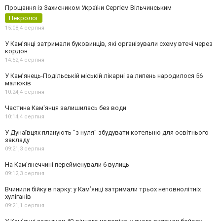
Прощання із Захисником України Сергієм Вільчинським
Некролог
15:08,
4 серпня
У Кам’янці затримали буковинців, які організували схему втечі через
кордон
14:52,
4 серпня
У Кам’янець-Подільській міській лікарні за липень народилося 56
малюків
10:24,
4 серпня
Частина Кам'янця залишилась без води
10:14,
4 серпня
У Дунаївцях планують "з нуля" збудувати котельню для освітнього
закладу
09:21,
3 серпня
На Камʼянеччині перейменували 6 вулиць
09:12,
3 серпня
Вчинили бійку в парку: у Кам’янці затримали трьох неповнолітніх
хуліганів
09:21,
1 серпня