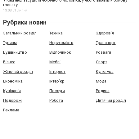
У Камʼянці засудили 40-річного чоловіка, у якого виявили бойову
гранату
13:08,
31 липня
Рубрики новин
Загальний розділ
Техніка
Здоров'я
Туризм
Нерухомість
Транспорт
Будівництво
Відпочинок
Розваги
Бізнес
Меблі
Спорт
Жіночий розділ
Інтернет
Культура
Економіка
Інтер'єр
Мода
Кулінарія
Послуги
Родина
Подорожі
Робота
Дитячий розділ
Реклама