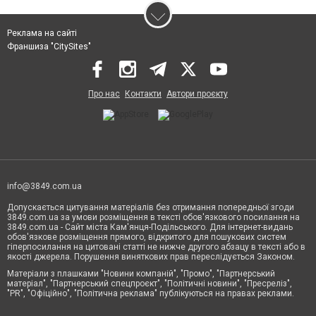
Реклама на сайті
Франшиза "CitySites"
Про нас
Контакти
Автори проєкту
info@3849.com.ua
Допускається цитування матеріалів без отримання попередньої згоди
3849.com.ua за умови розміщення в тексті обов'язкового посилання на
3849.com.ua - Сайт міста Кам'янця-Подільського. Для інтернет-видань
обов'язкове розміщення прямого, відкритого для пошукових систем
гіперпосилання на цитовані статті не нижче другого абзацу в тексті або в
якості джерела. Порушення виняткових прав переслідується Законом.
Матеріали з плашками "Новини компаній", "Промо", "Партнерський
матеріал", "Партнерський спецпроєкт", "Політичні новини", "Пресреліз",
"PR", "Офіційно", "Політична реклама" публікуються на правах реклами.