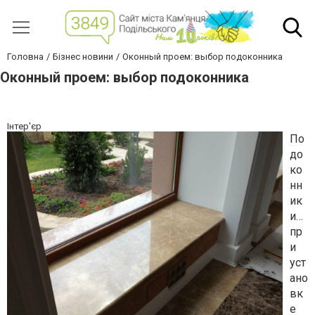
Головна
Бізнес новини
Оконный проем: выбор подоконника
Оконный проем: выбор подоконника
Інтер'єр
По
до
ко
нн
ик
и…
пр
и
уст
ано
вк
е