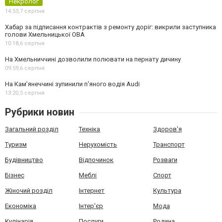
Некролог
14:53,
7 серпня
Хабар за підписання контрактів з ремонту доріг: викрили заступника
голови Хмельницької ОВА
10:18,
6 серпня
На Хмельниччині дозволили полювати на пернату дичину
09:59,
6 серпня
На Камʼянеччині зупинили п'яного водія Audi
13:20,
5 серпня
Рубрики новин
Загальний розділ
Техніка
Здоров'я
Туризм
Нерухомість
Транспорт
Будівництво
Відпочинок
Розваги
Бізнес
Меблі
Спорт
Жіночий розділ
Інтернет
Культура
Економіка
Інтер'єр
Мода
Кулінарія
Послуги
Родина