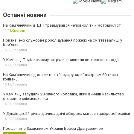
Останні новини
На Кам’янеччині в ДТП травмувався неповнолітній мотоцикліст
11:49,
Сьогодні
Призначено службове розслідування пожежі на сміттєзвалищі у
Кам’янці
15:30,
7 серпня
У Кам’янці-Подільському патрульні виявили нетверезого водія
15:21,
7 серпня
На Камʼянеччині двоє жителів "подарували" шахраям 60 тисяч
гривень
15:11,
7 серпня
У Камʼянці засудили 28-річного чоловіка, який вчиняв насильство
стосовно співмешканки
15:06,
7 серпня
У Дунаївцях 21-річна дівчина двічі обікрала магазин цифрової техніки
15:00,
7 серпня
Прощання із Захисником України Ігорем Драгусевичем