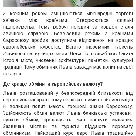
З кожним роком зміцнюються міжнародні торгові
зв'язки між країнами.
Створюються спільні
підприємства. Тому робочі поїздки за кордон стали
звичною справою. Безвізовий режим з країнами
Євросоюзу зробив доступним відпочинок на кращих
європейських курортах. Багато іноземних туристів
з
’явилося на вулицях міста Лева
. Їх приваблює багата
історія міста, численні архітектурні пам’
ятки, культурні
традиції. Тому
обмінник Львів
завжди має попит на свої
послуги.
Де краще обміняти європейську валюту?
Львів розташований у безпосередній близькості від
європейських країн, тому зв’язки з ними особливо міцні
й в
еликий попит мають грошові знаки Євросоюзу.
Здійснюють
обмін валют Львів
банківські установи,
пункти обміну, пропонують свої послуги «міняли».
Зазвичай містяни та туристи віддають перевагу
обмінникам. Найкращий
курс євро Львів
традиційно