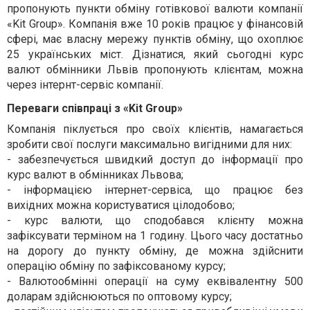
пропонують пункти обміну готівкової валюти компанії
«
Kit Group». Компанія вже 10 років працює у фінансовій
сфері, має власну мережу пунктів обміну, що охоплює
25 українських міст. Дізнатися, який сьогодні
курс
валют обмінники Львів
пропонують клієнтам, можна
через інтернт-сервіс компанії.
Переваги співпраці з «
Kit Group»
Компанія піклується про своїх клієнтів, намагається
зробити свої послуги максимально вигідними для них:
- забезпечується швидкий доступ до інформації про
курс валют в обмінниках Львова;
- інформацією інтернет-сервіса, що працює без
вихідних можна користуватися цілодобово;
- курс валюти, що сподобався клієнту можна
зафіксувати терміном на 1 годину. Цього часу достатньо
на дорогу до пункту обміну, де можна здійснити
операцію обміну по зафіксованому курсу;
- Валютообмінні операції на суму еквівалентну 500
доларам здійснюються по оптовому курсу;