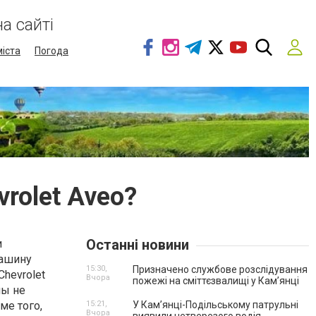
а сайті
міста
Погода
rolet Aveo?
Останні новини
и
машину
15:30,
Призначено службове розслідування
hevrolet
Вчора
пожежі на сміттєзвалищі у Кам’янці
ны не
ме того,
15:21,
У Кам’янці-Подільському патрульні
Вчора