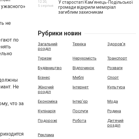
12:20,
У старостаті Кам’янець-Подільської
 ужасного»
5 серпня
громади відкрили меморіал
загиблим захисникам
ть не
Рубрики новин
егают по
Загальний
Техніка
Здоров'я
енять
розділ
ельно
Туризм
Нерухомість
Транспорт
Будівництво
Відпочинок
Розваги
Бізнес
Меблі
Спорт
 должны
иант. Не
Жіночий
Інтернет
Культура
розділ
Економіка
Інтер'єр
Мода
му, что за
Кулінарія
Послуги
Родина
Подорожі
Робота
Дитячий
розділ
приходится
Реклама