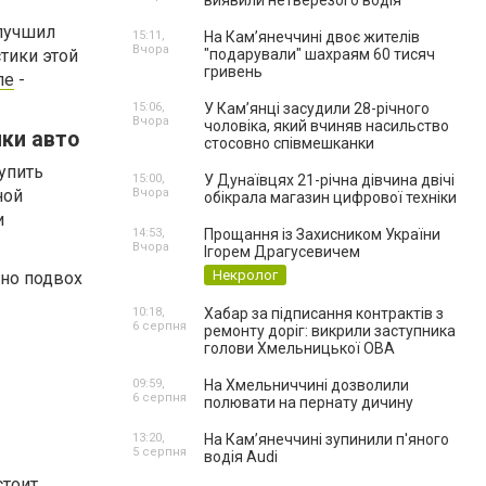
виявили нетверезого водія
улучшил
15:11,
На Камʼянеччині двоє жителів
Вчора
тики этой
"подарували" шахраям 60 тисяч
гривень
ле
-
15:06,
У Камʼянці засудили 28-річного
Вчора
чоловіка, який вчиняв насильство
ки авто
стосовно співмешканки
упить
15:00,
У Дунаївцях 21-річна дівчина двічі
ной
Вчора
обікрала магазин цифрової техніки
и
14:53,
Прощання із Захисником України
Вчора
Ігорем Драгусевичем
Некролог
 но подвох
10:18,
Хабар за підписання контрактів з
6 серпня
ремонту доріг: викрили заступника
голови Хмельницької ОВА
09:59,
На Хмельниччині дозволили
6 серпня
полювати на пернату дичину
13:20,
На Камʼянеччині зупинили п'яного
5 серпня
водія Audi
стоит