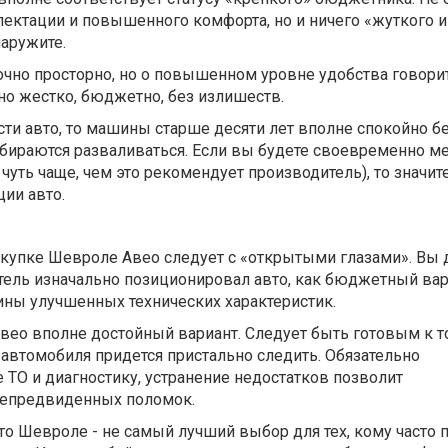
ектации и повышенного комфорта, но и ничего «жуткого и
аружите.
очно просторно, но о повышенном уровне удобства говори
чно жестко, бюджетно, без излишеств.
сти авто, то машины старше десяти лет вполне спокойно б
обираются разваливаться. Если вы будете своевременно м
 чуть чаще, чем это рекомендует производитель), то значит
ции авто.
купке Шевроле Авео следует с «открытыми глазами». Вы
тель изначально позиционировал авто, как бюджетный вар
ины улучшенных технических характеристик.
вео вполне достойный вариант. Следует быть готовым к то
автомобиля придется пристально следить. Обязательно
ТО и диагностику, устранение недостатков позволит
непредвиденных поломок.
что Шевроле - не самый лучший выбор для тех, кому часто 