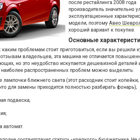
после рестайлинга 2008 года
производитель значительно 
эксплуатационные характерис
модели, поэтому
Авео Шевро
хороший вариант к покупке.
Основные характеристи
к каким проблемам стоит приготовиться, если вы решили к
 отзывам владельцев, эта машина не отличается повышен
щих, но это неудобство искупается дешевизной деталей 
 наиболее распространенных проблем можно выделить:
 лампочки ближнего света (этот расходник стоит копейки,
 что для замены приходится полностью разбирать фонарь);
ая подвеска;
ия;
 автомат.
полне соответствует статусу «крепкого» бюджетника. Не 