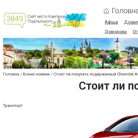
Головн
Афіша
Дозві
Довідкова
Ог
Головна
Бізнес новини
Стоит ли покупать подержанный Chevrolet A
Стоит ли п
Транспорт