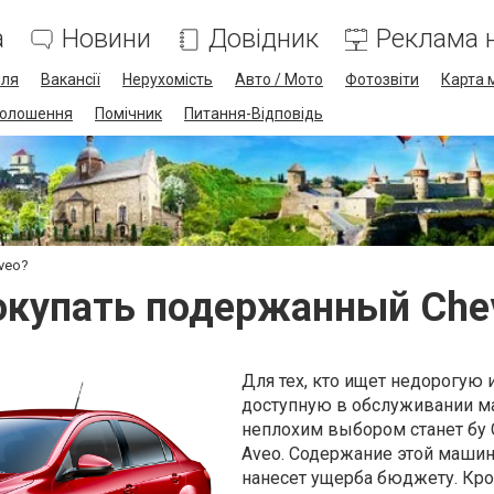
а
Новини
Довідник
Реклама н
лля
Вакансії
Нерухомість
Авто / Мото
Фотозвіти
Карта 
олошення
Помічник
Питання-Відповідь
veo?
окупать подержанный Chev
Для тех, кто ищет недорогую 
доступную в обслуживании 
неплохим выбором станет бу C
Aveo. Содержание этой маши
нанесет ущерба бюджету. Кро