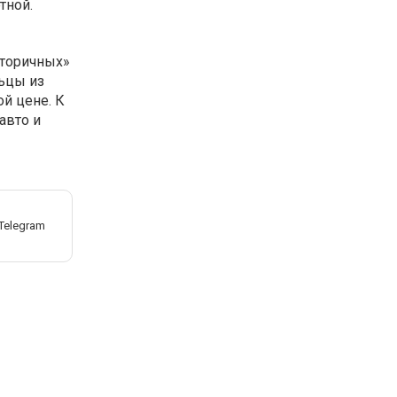
тной.
торичных»
ьцы из
й цене. К
авто и