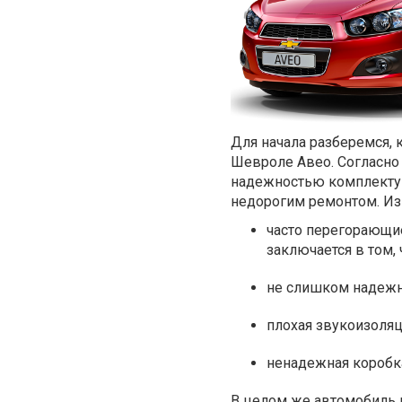
Для начала разберемся, 
Шевроле Авео. Согласно
надежностью комплектую
недорогим ремонтом. Из
часто перегорающие
заключается в том,
не слишком надежн
плохая звукоизоляц
ненадежная коробка
В целом же автомобиль в