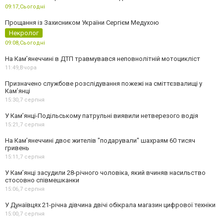
09:17,
Сьогодні
Прощання із Захисником України Сергієм Медухою
Некролог
09:08,
Сьогодні
На Кам’янеччині в ДТП травмувався неповнолітній мотоцикліст
11:49,
Вчора
Призначено службове розслідування пожежі на сміттєзвалищі у
Кам’янці
15:30,
7 серпня
У Кам’янці-Подільському патрульні виявили нетверезого водія
15:21,
7 серпня
На Камʼянеччині двоє жителів "подарували" шахраям 60 тисяч
гривень
15:11,
7 серпня
У Камʼянці засудили 28-річного чоловіка, який вчиняв насильство
стосовно співмешканки
15:06,
7 серпня
У Дунаївцях 21-річна дівчина двічі обікрала магазин цифрової техніки
15:00,
7 серпня