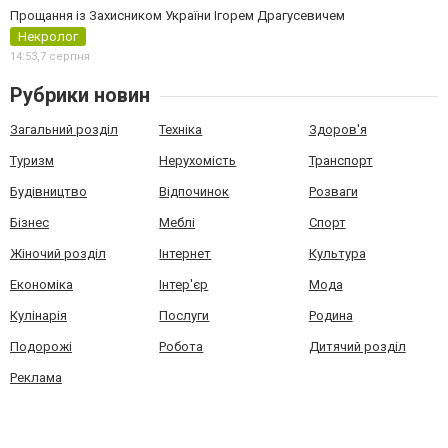
Прощання із Захисником України Ігорем Драгусевичем
Некролог
14:53,
7 серпня
Рубрики новин
Загальний розділ
Техніка
Здоров'я
Туризм
Нерухомість
Транспорт
Будівництво
Відпочинок
Розваги
Бізнес
Меблі
Спорт
Жіночий розділ
Інтернет
Культура
Економіка
Інтер'єр
Мода
Кулінарія
Послуги
Родина
Подорожі
Робота
Дитячий розділ
Реклама