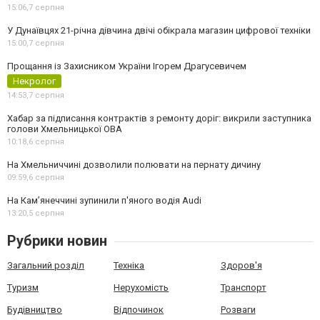
15:06,
7 серпня
У Дунаївцях 21-річна дівчина двічі обікрала магазин цифрової техніки
15:00,
7 серпня
Прощання із Захисником України Ігорем Драгусевичем
Некролог
14:53,
7 серпня
Хабар за підписання контрактів з ремонту доріг: викрили заступника
голови Хмельницької ОВА
10:18,
6 серпня
На Хмельниччині дозволили полювати на пернату дичину
09:59,
6 серпня
На Камʼянеччині зупинили п'яного водія Audi
13:20,
5 серпня
Рубрики новин
Загальний розділ
Техніка
Здоров'я
Туризм
Нерухомість
Транспорт
Будівництво
Відпочинок
Розваги