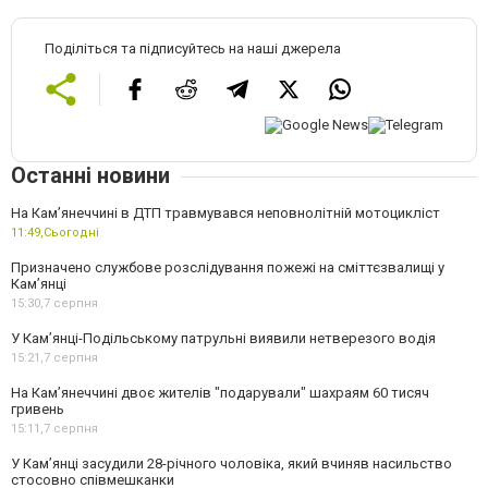
Поділіться та підписуйтесь на наші джерела
Останні новини
На Кам’янеччині в ДТП травмувався неповнолітній мотоцикліст
11:49,
Сьогодні
Призначено службове розслідування пожежі на сміттєзвалищі у
Кам’янці
15:30,
7 серпня
У Кам’янці-Подільському патрульні виявили нетверезого водія
15:21,
7 серпня
На Камʼянеччині двоє жителів "подарували" шахраям 60 тисяч
гривень
15:11,
7 серпня
У Камʼянці засудили 28-річного чоловіка, який вчиняв насильство
стосовно співмешканки