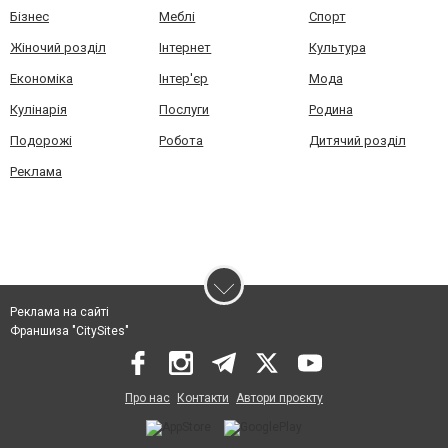
Бізнес
Меблі
Спорт
Жіночий розділ
Інтернет
Культура
Економіка
Інтер'єр
Мода
Кулінарія
Послуги
Родина
Подорожі
Робота
Дитячий розділ
Реклама
Реклама на сайті
Франшиза "CitySites"
Про нас
Контакти
Автори проєкту