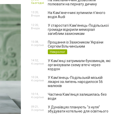
На Хмельниччині дозволили
Сьогодні
полювати на пернату дичину
13:20,
На Камʼянеччині зупинили п'яного
Вчора
водія Audi
12:20,
У старостаті Кам’янець-Подільської
Вчора
громади відкрили меморіал
загиблим захисникам
15:08,
Прощання із Захисником України
4 серпня
Сергієм Вільчинським
Некролог
14:52,
У Кам’янці затримали буковинців, які
4 серпня
організували схему втечі через
кордон
10:24,
У Кам’янець-Подільській міській
4 серпня
лікарні за липень народилося 56
малюків
10:14,
Частина Кам'янця залишилась без
4 серпня
води
09:21,
У Дунаївцях планують "з нуля"
3 серпня
збудувати котельню для освітнього