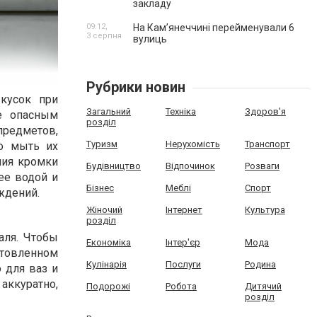
закладу
09:12,
На Камʼянеччині перейменували 6
3 серпня
вулиць
Рубрики новин
кусок при
Загальний
Техніка
Здоров'я
е опасным
розділ
предметов,
Туризм
Нерухомість
Транспорт
го мыть их
ния кромки
Будівництво
Відпочинок
Розваги
ее водой и
Бізнес
Меблі
Спорт
ждений.
Жіночий
Інтернет
Культура
розділ
аля. Чтобы
Економіка
Інтер'єр
Мода
отовленном
Кулінарія
Послуги
Родина
 для ваз и
 аккуратно,
Подорожі
Робота
Дитячий
розділ