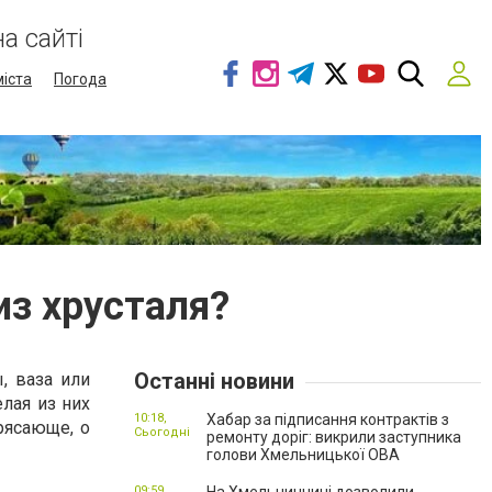
а сайті
міста
Погода
из хрусталя?
Останні новини
, ваза или
лая из них
10:18,
Хабар за підписання контрактів з
рясающе, о
Сьогодні
ремонту доріг: викрили заступника
голови Хмельницької ОВА
09:59,