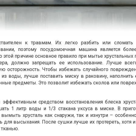
ствителен к травмам. Их легко разбить или сломать 
овании, поэтому посудомоечная машина является боле
о этой причине основное правило при мытье хрустальных 
ера, должно запрещать ее использование. Лучше все
бую осторожность. Чтобы избежать случайного поврежде
 из воды, лучше поставить миску в раковину, наполнить 
нные предметы. Это позволит избежать сколов или повре
ся эффективным средством восстановления блеска хруст
шать 1 литр воды и 1/3 стакана уксуса в миске. В приг
 вымыть хрусталь как снаружи, так и изнутри – особенно
ь для высыхания. После сушки лучше их протереть, хотя и
 тканью.