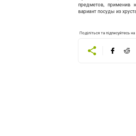
предметов, применив н
вариант посуды из хрус
Поділіться та підписуйтесь н