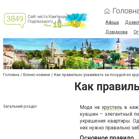
Головн
Афіша
Дозві
Довідкова
Ог
Головна
Бізнес новини
Как правильно ухаживать за посудой из хру
Как правиль
Загальний розділ
Мода на
хрусталь
в кажд
кувшин – элегантный под
украшения квартиры. Од
них нужно правильно заб
Основное правило