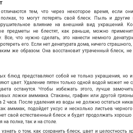
т
отличаются тем, что через некоторое время, если он
 полках, то могут потерять свой блеск. Пыль и другие
зрушительное влияние на внешний вид украшений. Ког
ные предметы не блестят, как раньше, можно примени
 Все, что нужно сделать, это нанести немного денатур
протереть его. Если нет денатурата дома, ничего страшного,
таким же образом. Она восстановит утраченный блеск, не
ных блюд представляют собой не только украшения, но 
яют цвет. Удаление пятен только одной водой может не с
вета останутся. Чтобы избежать этого, лучше замочи
овых ложки аммиака. Стаканы, графин или другой грязн
а 2 часа. После удаления из воды не должно остаться ник
 как аммиак, подойдет уксус и несколько листьев черного
рнет свой естественный блеск и будет продолжать хорошо
 на полке, так и на столе.
узнать о том, как сохранить блеск, цвет и целостность 