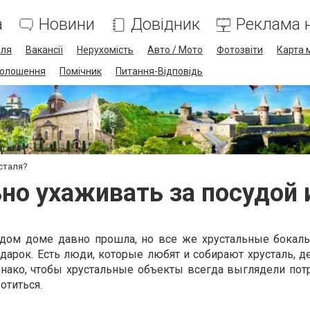
а
Новини
Довідник
Реклама н
лля
Вакансії
Нерухомість
Авто / Мото
Фотозвіти
Карта 
олошення
Помічник
Питання-Відповідь
сталя?
но ухаживать за посудой 
ом доме давно прошла, но все же хрустальные бокалы
арок. Есть люди, которые любят и собирают хрусталь, де
нако, чтобы хрустальные объекты всегда выглядели пот
отиться.