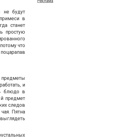
Реклама
и не будут
 примеси в
да станет
ть простую
ированного
 потому что
 поцарапав
и предметы
работать, и
ть блюдо в
ый предмет
аких следов
 чая. Пятна
 выглядеть
хрустальных