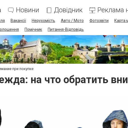
а
Новини
Довідник
Реклама н
лля
Вакансії
Нерухомість
Авто / Мото
Фотозвіти
Карта 
олошення
Помічник
Питання-Відповідь
имание при покупке
жда: на что обратить вн