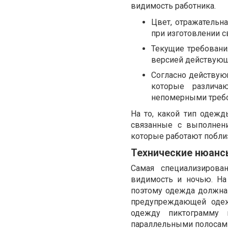
видимость работника.
Цвет, отражательн
при изготовлении 
Текущие требовани
версией действующе
Согласно действую
которые различа
непомерными требо
На то, какой тип одеж
связанные с выполнени
которые работают поблиз
Технические нюанс
Самая специализиров
видимость и ночью. На
поэтому одежда должна 
предупреждающей одеж
одежду пиктограмму
параллельными полосам