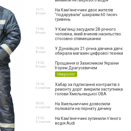
виявили нетверезого водія
15:11,
На Камʼянеччині двоє жителів
Вчора
"подарували" шахраям 60 тисяч
гривень
15:06,
У Камʼянці засудили 28-річного
Вчора
чоловіка, який вчиняв насильство
стосовно співмешканки
15:00,
У Дунаївцях 21-річна дівчина двічі
Вчора
обікрала магазин цифрової техніки
14:53,
Прощання із Захисником України
Вчора
Ігорем Драгусевичем
Некролог
10:18,
Хабар за підписання контрактів з
6 серпня
ремонту доріг: викрили заступника
голови Хмельницької ОВА
09:59,
На Хмельниччині дозволили
6 серпня
полювати на пернату дичину
13:20,
На Камʼянеччині зупинили п'яного
5 серпня
водія Audi