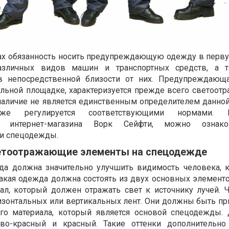
тах обязанность носить предупреждающую одежду в перв
различных видов машин и транспортных средств, а т
 непосредственной близости от них. Предупреждающа
ельной площадке, характеризуется прежде всего светоо
наличие не является единственным определителем данной
 регулируется соответствующими нормами. 
интернет-магазина Ворк Сейфти, можно ознако
и спецодежды.
ветоотражающие элементы на спецодежде
а должна значительно улучшить видимость человека, 
 такая одежда должна состоять из двух основных элемент
ал, который должен отражать свет к источнику лучей. 
изонтальных или вертикальных лент. Они должны быть п
го материала, который является основой спецодежды.
ево-красный и красный. Такие оттенки дополнительно