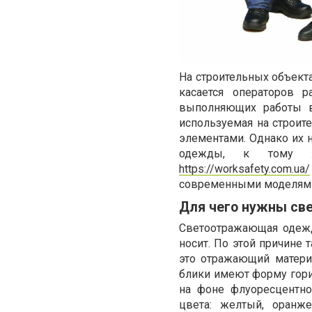
На строительных объек
касается операторов 
выполняющих работы в
используемая на строит
элементами. Однако их 
одежды, к тому же
https://worksafety.com.ua/
современными моделям
Для чего нужны с
Светоотражающая одежд
носит. По этой причине
это отражающий матери
блики имеют форму гор
на фоне флуоресцентно
цвета: желтый, оранж