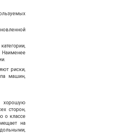
пользуемых
бновленной
категории,
 Наименее
и.
яют риски,
ипа машин,
ь хорошую
ех сторон,
ю о классе
мещает на
дольными,