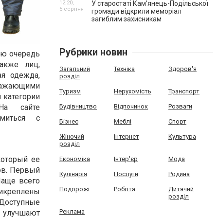
12:20,
У старостаті Кам’янець-Подільської
5 серпня
громади відкрили меморіал
загиблим захисникам
Рубрики новин
ую очередь
акже лиц,
Загальний
Техніка
Здоров'я
я одежда,
розділ
тражающими
Туризм
Нерухомість
Транспорт
 категории
Будівництво
Відпочинок
Розваги
На сайте
миться с
Бізнес
Меблі
Спорт
Жіночий
Інтернет
Культура
розділ
который ее
Економіка
Інтер'єр
Мода
ов. Первый
Кулінарія
Послуги
Родина
Чаще всего
Подорожі
Робота
Дитячий
рикреплены
розділ
 Доступные
Реклама
 улучшают