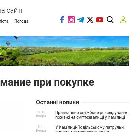
а сайті
міста
Погода
имание при покупке
Останні новини
15:30,
Призначено службове розслідування
Вчора
пожежі на сміттєзвалищі у Кам’янці
15:21,
У Кам’янці-Подільському патрульні
Вчора