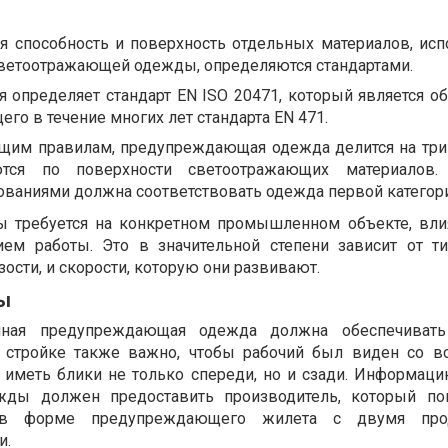
ая способность и поверхность отдельных материалов, ис
светоотражающей одежды, определяются стандартами.
я определяет стандарт EN ISO 20471, который является о
го в течение многих лет стандарта EN 471.
щим правилам, предупреждающая одежда делится на три 
ются по поверхности светоотражающих материалов.
ваниями должна соответствовать одежда первой категори
ды требуется на конкретном промышленном объекте, вли
ем работы. Это в значительной степени зависит от т
ости, и скорости, которую они развивают.
ы
анная предупреждающая одежда должна обеспечиват
 стройке также важно, чтобы рабочий был виден со вс
иметь блики не только спереди, но и сзади. Информаци
ды должен предоставить производитель, который по
 в форме предупреждающего жилета с двумя про
и.