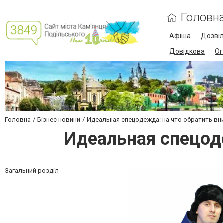
Головн
Афіша
Дозві
Довідкова
Ог
Головна
Бізнес новини
Идеальная спецодежда: на что обратить вн
Идеальная спецоде
Загальний розділ