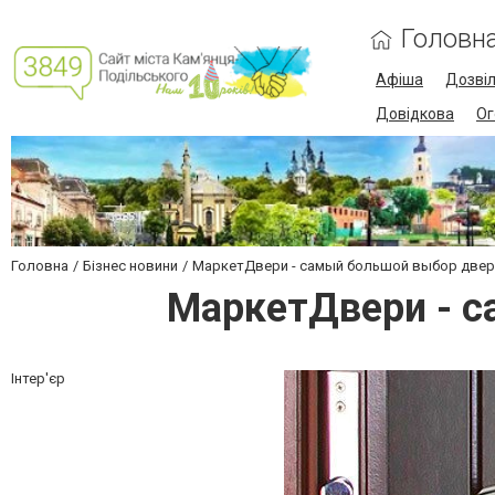
Головн
Афіша
Дозві
Довідкова
Ог
Головна
Бізнес новини
МаркетДвери - самый большой выбор двер
МаркетДвери - с
Інтер'єр