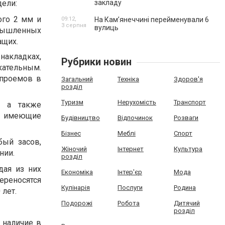
ели:
закладу
ого 2 мм и
09:12,
На Камʼянеччині перейменували 6
3 серпня
вулиць
мышленных
ащих.
акладках,
Рубрики новин
кательным.
 проемов в
Загальний
Техніка
Здоров'я
розділ
Туризм
Нерухомість
Транспорт
, а также
, имеющие
Будівництво
Відпочинок
Розваги
Бізнес
Меблі
Спорт
ый засов,
Жіночий
Інтернет
Культура
нии.
розділ
дая из них
Економіка
Інтер'єр
Мода
ереносятся
Кулінарія
Послуги
Родина
лет.
Подорожі
Робота
Дитячий
розділ
 наличие в