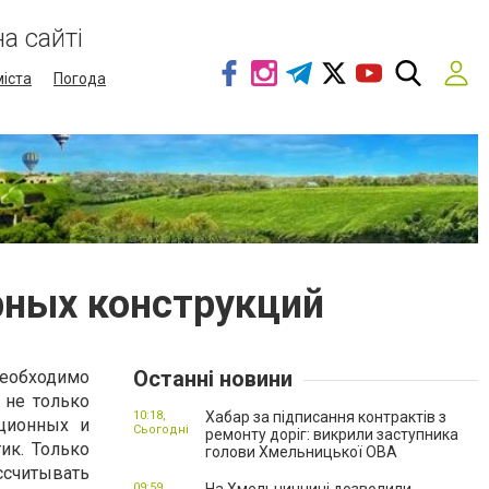
а сайті
міста
Погода
рных конструкций
Останні новини
обходимо
 не только
10:18,
Хабар за підписання контрактів з
ационных и
Сьогодні
ремонту доріг: викрили заступника
ик. Только
голови Хмельницької ОВА
ссчитывать
09:59,