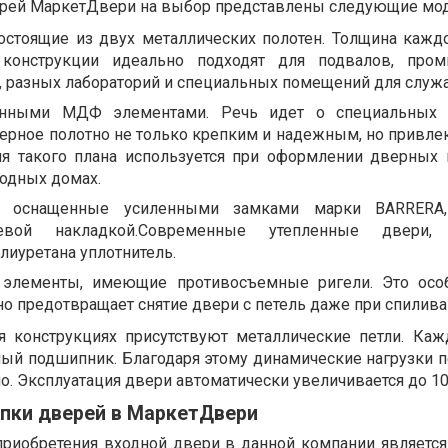
ерей МаркетДвери на выбор представлены следующие мод
остоящие из двух металлических полотен. Толщина кажд
конструкции идеально подходят для подвалов, про
, разных лабораторий и специальных помещений для служ
енными МДФ элементами. Речь идет о специальных н
ерное полотно не только крепким и надежным, но привле
я такого плана используется при оформлении дверных
одных домах.
, оснащенные усиленными замками марки BARRERA
невой накладкой.Современные утепленные двери
иуретана уплотнитель.
элементы, имеющие противосъемные ригели. Это особ
 предотвращает снятие двери с петель даже при спилива
я конструкциях присутствуют металлические петли. Каж
ый подшипник. Благодаря этому динамические нагрузки п
 Эксплуатация двери автоматически увеличивается до 10 
пки дверей в МаркетДвери
риобретения входной двери в данной компании является