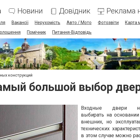
а
Новини
Довідник
Реклама н
лля
Вакансії
Нерухомість
Авто / Мото
Фотозвіти
Карта 
олошення
Помічник
Питання-Відповідь
ных конструкций
амый большой выбор две
Входные двери не
выбирать на основании
внешних, но эксплуат
технических характерист
в этом случае можно ра