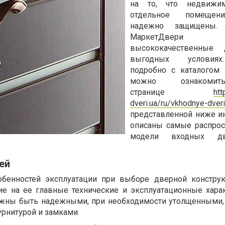
на то, что недвижи
отдельное помещен
надежно защищены. 
МаркетДвери ре
высококачественные
выгодных условия
подробно с каталогом
можно ознакоми
странице
htt
dveri.ua/ru/vkhodnye-dver
представленной ниже 
описаны самые распро
модели входных д
рей
обенностей эксплуатации при выборе дверной констру
е на ее главные технические и эксплуатационные харак
жны быть надежными, при необходимости утолщенными,
урнитурой и замками.