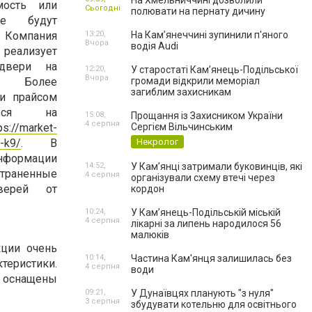
На Хмельниччині дозволили
мость или
Сьогодні
полювати на пернату дичину
ие будут
Компания
13:20,
На Камʼянеччині зупинили п'яного
Вчора
водія Audi
ализует
 двери на
12:20,
У старостаті Кам’янець-Подільської
Вчора
х. Более
громади відкрили меморіал
загиблим захисникам
 и прайсом
ться на
15:08,
Прощання із Захисником України
4 серпня
ps://market-
Сергієм Вільчинським
i-k9/
. В
Некролог
информации
14:52,
У Кам’янці затримали буковинців, які
страненные
4 серпня
організували схему втечі через
верей от
кордон
10:24,
У Кам’янець-Подільській міській
4 серпня
лікарні за липень народилося 56
малюків
кции очень
10:14,
Частина Кам'янця залишилась без
теристики.
4 серпня
води
 оснащены
09:21,
У Дунаївцях планують "з нуля"
3 серпня
збудувати котельню для освітнього