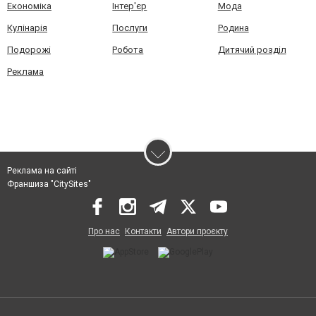
Економіка
Інтер'єр
Мода
Кулінарія
Послуги
Родина
Подорожі
Робота
Дитячий розділ
Реклама
Реклама на сайті
Франшиза "CitySites"
Про нас
Контакти
Автори проєкту