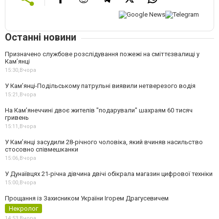
Останні новини
Призначено службове розслідування пожежі на сміттєзвалищі у
Кам’янці
15:30,
Вчора
У Кам’янці-Подільському патрульні виявили нетверезого водія
15:21,
Вчора
На Камʼянеччині двоє жителів "подарували" шахраям 60 тисяч
гривень
15:11,
Вчора
У Камʼянці засудили 28-річного чоловіка, який вчиняв насильство
стосовно співмешканки
15:06,
Вчора
У Дунаївцях 21-річна дівчина двічі обікрала магазин цифрової техніки
15:00,
Вчора
Прощання із Захисником України Ігорем Драгусевичем
Некролог
14:53,
Вчора