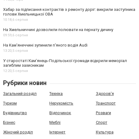
Хабар за підписання контрактів з ремонту доріг: викрили заступника
голови Хмельницької ОВА
10:18,
6 серпня
На Хмельниччині дозволили полювати на пернату дичину
09:59,
6 серпня
На Камʼянеччині зупинили п'яного водія Audi
13:20,
5 серпня
У старостаті Кам’янець-Подільської громади відкрили меморіал
загиблим захисникам
12:20,
5 серпня
Рубрики новин
Загальний розділ
Техніка
Здоров'я
Туризм
Нерухомість
Транспорт
Будівництво
Відпочинок
Розваги
Бізнес
Меблі
Спорт
Жіночий розділ
Інтернет
Культура