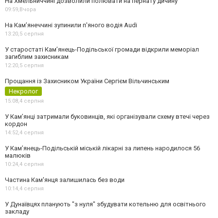
На Хмельниччині дозволили полювати на пернату дичину
09:59,
Вчора
На Камʼянеччині зупинили п'яного водія Audi
13:20,
5 серпня
У старостаті Кам’янець-Подільської громади відкрили меморіал
загиблим захисникам
12:20,
5 серпня
Прощання із Захисником України Сергієм Вільчинським
Некролог
15:08,
4 серпня
У Кам’янці затримали буковинців, які організували схему втечі через
кордон
14:52,
4 серпня
У Кам’янець-Подільській міській лікарні за липень народилося 56
малюків
10:24,
4 серпня
Частина Кам'янця залишилась без води
10:14,
4 серпня
У Дунаївцях планують "з нуля" збудувати котельню для освітнього
закладу