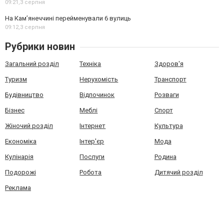
09:21,
3 серпня
На Камʼянеччині перейменували 6 вулиць
09:12,
3 серпня
Рубрики новин
Загальний розділ
Техніка
Здоров'я
Туризм
Нерухомість
Транспорт
Будівництво
Відпочинок
Розваги
Бізнес
Меблі
Спорт
Жіночий розділ
Інтернет
Культура
Економіка
Інтер'єр
Мода
Кулінарія
Послуги
Родина
Подорожі
Робота
Дитячий розділ
Реклама