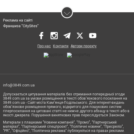
Реклама на сайті
Франшиза "CitySites"
Про нас
Контакти
Автори проєкту
info@3849.com.ua
Допускається цитування матеріалів без отримання попередньої згоди
3849.com.ua за умови розміщення в тексті обов'язкового посилання на
3849.com.ua - Сайт міста Кам'янця-Подільського. Для інтернет-видань
обов'язкове розміщення прямого, відкритого для пошукових систем
гіперпосилання на цитовані статті не нижче другого абзацу в тексті або в
якості джерела. Порушення виняткових прав переслідується Законом.
Матеріали з плашками "Новини компаній", "Промо", "Партнерський
матеріал", "Партнерський спецпроєкт", "Політичні новини", "Пресреліз",
"PR", "Офіційно", "Політична реклама" публікуються на правах реклами.