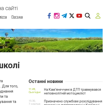
а сайті
міста
Погода
школі
Останні новини
та
. Для того,
11:49,
На Кам’янеччині в ДТП травмувався
аднання
Сьогодні
неповнолітній мотоцикліст
ли та
вування та
15:30,
Призначено службове розслідування
7 серпня