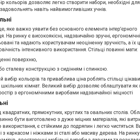
ір кольорів дозволяє легко створити набори, необхідні дл
 задовольнять навіть найвимогливіших учнів.
льні
це, яке важко уявити без основного елемента інтер’єрного
я. На ринку є високоякісні, надзвичайно зручні, ергономічні 
вані та надають користувачам неоціненну зручність, а їх ц
овічність інтенсивного використання. Стільці повинні мати:
щенні поверхню,
бо сталеву конструкцію з сидінням і спинкою.
 вибір кольорів та приваблива ціна роблять стільці цікав
шкільних кімнат. Великий вибір дозволяє облаштувати як 
простір з ергономічними виробами надзвичайної міцності
ьні
 квадратних, прямокутних, круглих та овальних столів. Об
винно бути виготовлено з дуже міцних матеріалів, які вит
о використання, є стійкими до подряпин і легко чистяться. 
і з каркасом і ніжками зі сталі або масиву дерева. На ринку
озмірів, двосторонні мобільні вироби з лавками та розкладн