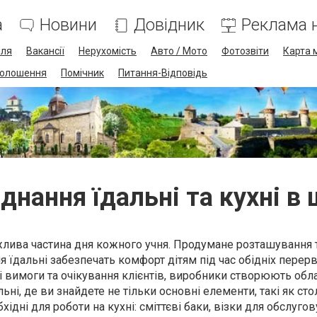
а
Новини
Довідник
Реклама н
лля
Вакансії
Нерухомість
Авто / Мото
Фотозвіти
Карта 
олошення
Помічник
Питання-Відповідь
днання їдальні та кухні в 
жлива частина дня кожного учня. Продумане розташування 
я їдальні забезпечать комфорт дітям під час обідніх перерв
 вимоги та очікування клієнтів, виробники створюють обл
льні, де ви знайдете не тільки основні елементи, такі як сто
обхідні для роботи на кухні: сміттєві баки, візки для обслуго