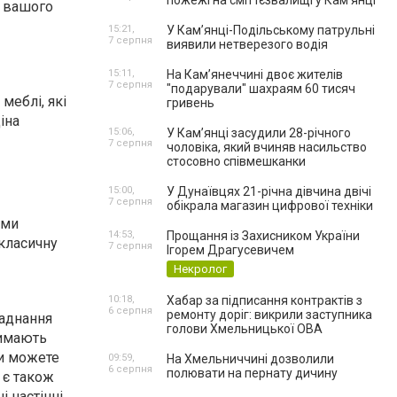
пожежі на сміттєзвалищі у Кам’янці
я вашого
15:21,
У Кам’янці-Подільському патрульні
7 серпня
виявили нетверезого водія
15:11,
На Камʼянеччині двоє жителів
7 серпня
"подарували" шахраям 60 тисяч
меблі, які
гривень
іна
15:06,
У Камʼянці засудили 28-річного
7 серпня
чоловіка, який вчиняв насильство
стосовно співмешканки
15:00,
У Дунаївцях 21-річна дівчина двічі
7 серпня
обікрала магазин цифрової техніки
ими
14:53,
Прощання із Захисником України
класичну
7 серпня
Ігорем Драгусевичем
Некролог
10:18,
Хабар за підписання контрактів з
6 серпня
ремонту доріг: викрили заступника
ладнання
голови Хмельницької ОВА
римають
Ви можете
09:59,
На Хмельниччині дозволили
6 серпня
полювати на пернату дичину
 є також
і настінні