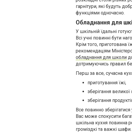
гарнітури, які будуть до
функціями одночасно.
Обладнання для шкі
У шкільній їдальні готую
Всі учні повинні бути на
Крім того, приготована ї
рекомендаціям Міністерс
обладнання для школи
до
дотримуючись правил без
Перш за все, сучасна кух
приготування їжі,
зберігання великої к
зберігання продукті
Все повинно зберігатися 
Вас може спокусити багат
шкільна кухня повинна р
громіздкі та важкі шафи.