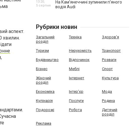
13:20,
На Камʼянеччині зупинили п'яного
тьма
5 серпня
водія Audi
Рубрики новин
вий аспект.
Загальний
Техніка
Здоров'я
0 хвилин.
розділ
відати
онне
Туризм
Нерухомість
Транспорт
,
Будівництво
Відпочинок
Розваги
Бізнес
Меблі
Спорт
Жіночий
Інтернет
Культура
розділ
Економіка
Інтер'єр
Мода
Кулінарія
Послуги
Родина
андартами.
Подорожі
Робота
Дитячий
розділ
 Сучасна
те
Реклама