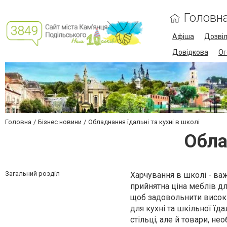
Головн
Афіша
Дозві
Довідкова
Ог
Головна
Бізнес новини
Обладнання їдальні та кухні в школі
Обла
Загальний розділ
Харчування в школі - ва
прийнятна ціна меблів дл
щоб задовольнити високі
для кухні та шкільної їда
стільці, але й товари, не