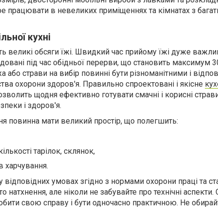
бре працювати в невеликих приміщеннях та кімнатах з бага
льної кухні
ть великі обсяги їжі. Швидкий час прийому їжі дуже важли
годовані під час обідньої перерви, що становить максимум 3
жа або страви на вибір повинні бути різноманітними і відпо
тва охорони здоров'я. Правильно спроектовані і якісне
кух
зволить щодня ефективно готувати смачні і корисні страви
пеки і здоров'я.
ня повинна мати великий простір, що полегшить:
ількості тарілок, склянок,
в харчування.
у відповідних умовах згідно з нормами охорони праці та ст
о натхнення, але ніколи не забувайте про технічні аспекти.
обити свою справу і бути одночасно практичною. Не обирай