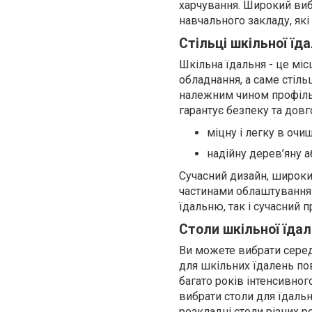
харчування. Широкий виб
навчального закладу, які
Стільці шкільної їда
Шкільна їдальня - це міс
обладнання, а саме стільц
належним чином профільо
гарантує безпеку та довг
міцну і легку в очи
надійну дерев’яну а
Сучасний дизайн, широкий
частинами облаштування 
їдальню, так і сучасний 
Столи шкільної їдал
Ви можете вибрати серед
для шкільних їдалень по
багато років інтенсивног
вибрати столи для їдальн
розкладні столи різних р