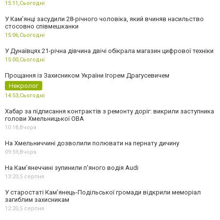
15:11,
Сьогодні
У Камʼянці засудили 28-річного чоловіка, який вчиняв насильство
стосовно співмешканки
15:06,
Сьогодні
У Дунаївцях 21-річна дівчина двічі обікрала магазин цифрової техніки
15:00,
Сьогодні
Прощання із Захисником України Ігорем Драгусевичем
Некролог
14:53,
Сьогодні
Хабар за підписання контрактів з ремонту доріг: викрили заступника
голови Хмельницької ОВА
10:18,
Вчора
На Хмельниччині дозволили полювати на пернату дичину
09:59,
Вчора
На Камʼянеччині зупинили п'яного водія Audi
13:20,
5 серпня
У старостаті Кам’янець-Подільської громади відкрили меморіал
загиблим захисникам
12:20,
5 серпня