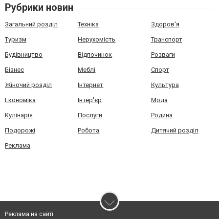
Рубрики новин
Загальний розділ
Техніка
Здоров'я
Туризм
Нерухомість
Транспорт
Будівництво
Відпочинок
Розваги
Бізнес
Меблі
Спорт
Жіночий розділ
Інтернет
Культура
Економіка
Інтер'єр
Мода
Кулінарія
Послуги
Родина
Подорожі
Робота
Дитячий розділ
Реклама
Реклама на сайті