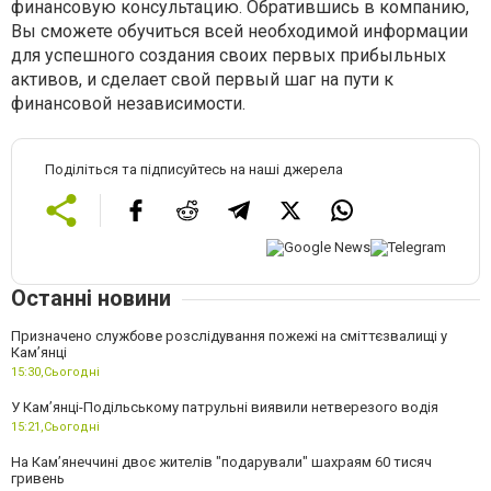
финансовую консультацию. Обратившись в компанию,
Вы сможете обучиться всей необходимой информации
для успешного создания своих первых прибыльных
активов, и сделает свой первый шаг на пути к
финансовой независимости.
Поділіться та підписуйтесь на наші джерела
Останні новини
Призначено службове розслідування пожежі на сміттєзвалищі у
Кам’янці
15:30,
Сьогодні
У Кам’янці-Подільському патрульні виявили нетверезого водія
15:21,
Сьогодні
На Камʼянеччині двоє жителів "подарували" шахраям 60 тисяч
гривень