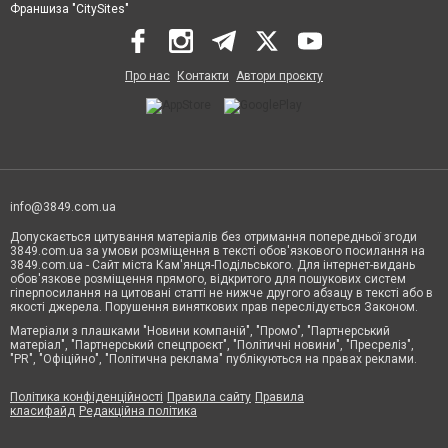
Франшиза "CitySites"
Про нас
Контакти
Автори проєкту
info@3849.com.ua
Допускається цитування матеріалів без отримання попередньої згоди
3849.com.ua за умови розміщення в тексті обов'язкового посилання на
3849.com.ua - Сайт міста Кам'янця-Подільського. Для інтернет-видань
обов'язкове розміщення прямого, відкритого для пошукових систем
гіперпосилання на цитовані статті не нижче другого абзацу в тексті або в
якості джерела. Порушення виняткових прав переслідується Законом.
Матеріали з плашками "Новини компаній", "Промо", "Партнерський
матеріал", "Партнерський спецпроєкт", "Політичні новини", "Пресреліз",
"PR", "Офіційно", "Політична реклама" публікуються на правах реклами.
Політика конфіденційності
Правила сайту
Правила
класифайд
Редакційна політика