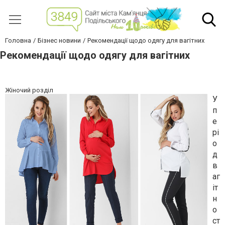
Головна
Бізнес новини
Рекомендації щодо одягу для вагітних
Рекомендації щодо одягу для вагітних
Жіночий розділ
У
п
е
рі
о
д
в
аг
іт
н
о
ст