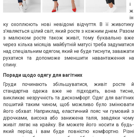
і
ж
ін
ку охоплюють нові невідомі відчуття. В її животику
з’являється цілий світ, який росте з кожним днем. Разом
з малюком росте також живіт, тому буквально вже
через кілька місяців майбутній матусі треба задуматися
над спеціальним одягом, який не буде тиснути, заважати
рухатися та допоможе зменшити навантаження на
спину.
Поради щодо одягу для вагітних
Груди починають збільшуватися, живіт росте й
стандартна одежа вже не підходить, вона тисне,
викликає незручність та дискомфорт. Одяг для вагітних
пошитий таким чином, щоб можливо було змінювати
його обхват. Наприклад, еластичний пояс чи гумовий з
дірочками, висока або занижена талія, завдяки чому
живіт лягає на крайку. Ви можете його носити в будь-
який період і вам буде повністю комфортно. Різні