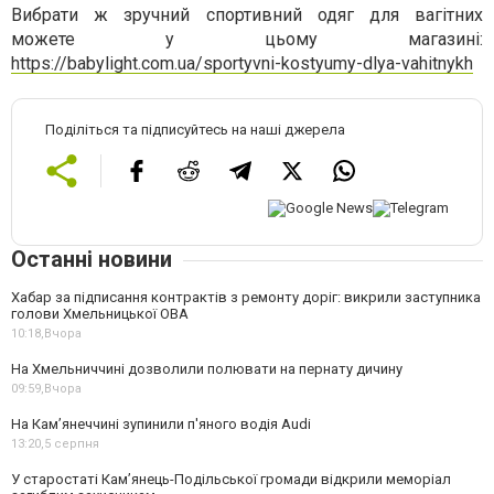
Вибрати ж зручний спортивний одяг для вагітних
можете у цьому магазині:
https://babylight.com.ua/sportyvni-kostyumy-dlya-vahitnykh
Поділіться та підписуйтесь на наші джерела
Останні новини
Хабар за підписання контрактів з ремонту доріг: викрили заступника
голови Хмельницької ОВА
10:18,
Вчора
На Хмельниччині дозволили полювати на пернату дичину
09:59,
Вчора
На Камʼянеччині зупинили п'яного водія Audi
13:20,
5 серпня
У старостаті Кам’янець-Подільської громади відкрили меморіал