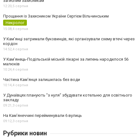
загиблим захисникам
12:20,
5 серпня
Прощання із Захисником України Сергієм Вільчинським
Некролог
15:08,
4 серпня
У Кам’янці затримали буковинців, які організували схему втечі через
кордон
14:52,
4 серпня
У Кам’янець-Подільській міській лікарні за липень народилося 56
малюків
10:24,
4 серпня
Частина Кам'янця залишилась без води
10:14,
4 серпня
У Дунаївцях планують "з нуля" збудувати котельню для освітнього
закладу
09:21,
3 серпня
На Камʼянеччині перейменували 6 вулиць
09:12,
3 серпня
Рубрики новин