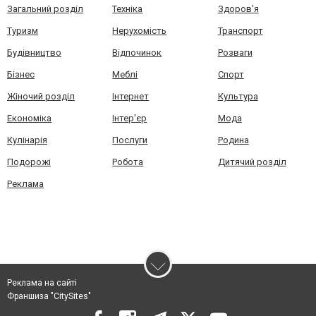
Загальний розділ
Техніка
Здоров'я
Туризм
Нерухомість
Транспорт
Будівництво
Відпочинок
Розваги
Бізнес
Меблі
Спорт
Жіночий розділ
Інтернет
Культура
Економіка
Інтер'єр
Мода
Кулінарія
Послуги
Родина
Подорожі
Робота
Дитячий розділ
Реклама
Реклама на сайті
Франшиза "CitySites"