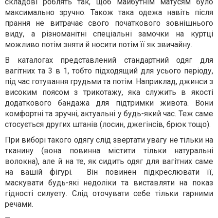
складові роблять так, щоб майбутнім матусям було
максимально зручно. Також така одежа навіть після
прання не витрачає свого початкового зовнішнього
виду, а різноманітні спеціальні замочки на куртці
можливо потім зняти й носити потім її як звичайну.
В каталогах представлений стандартний одяг для
вагітних та 3 в 1, тобто підходящий для усього періоду,
під час готування грудьми та потім. Наприклад, джинси з
високим поясом з трикотажу, яка служить в якості
додаткового бандажа для підтримки живота. Вони
комфортні та зручні, актуальні у будь-який час. Теж саме
стосується других штанів (лосин, джегінсів, брюк тощо).
При виборі такого одягу слід звертати увагу не тільки на
тканину (вона повинна містити тільки натуральні
волокна), але й на те, як сидить одяг для вагітних саме
на вашій фігурі.
Він повинен підкреслювати її,
маскувати будь-які недоліки та виставляти на показ
гідності силуету. Слід оточувати себе тільки гарними
речами.