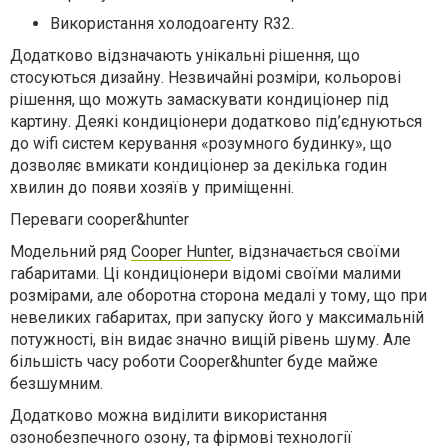
Використання холодоагенту R32.
Додатково відзначають унікальні рішення, що
стосуються дизайну. Незвичайні розміри, кольорові
рішення, що можуть замаскувати кондиціонер під
картину. Деякі кондиціонери додатково під’єднуються
до wifi систем керування «розумного будинку», що
дозволяє вмикати кондиціонер за декілька годин
хвилин до появи хозяїв у приміщенні.
Переваги cooper&hunter
Модельний ряд
Cooper Hunter
, відзначається своїми
габаритами. Ці кондиціонери відомі своїми малими
розмірами, але оборотна сторона медалі у тому, що при
невеликих габаритах, при запуску його у максимальній
потужності, він видає значно вищій рівень шуму. Але
більшість часу роботи Cooper&hunter буде майже
безшумним.
Додатково можна виділити використання
озонобезпечного озону, та фірмові технології