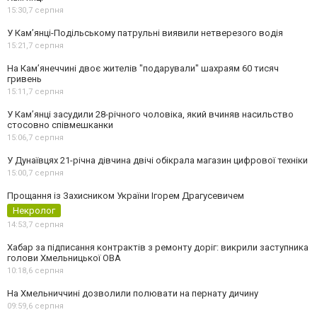
15:30,
7 серпня
У Кам’янці-Подільському патрульні виявили нетверезого водія
15:21,
7 серпня
На Камʼянеччині двоє жителів "подарували" шахраям 60 тисяч
гривень
15:11,
7 серпня
У Камʼянці засудили 28-річного чоловіка, який вчиняв насильство
стосовно співмешканки
15:06,
7 серпня
У Дунаївцях 21-річна дівчина двічі обікрала магазин цифрової техніки
15:00,
7 серпня
Прощання із Захисником України Ігорем Драгусевичем
Некролог
14:53,
7 серпня
Хабар за підписання контрактів з ремонту доріг: викрили заступника
голови Хмельницької ОВА
10:18,
6 серпня
На Хмельниччині дозволили полювати на пернату дичину
09:59,
6 серпня