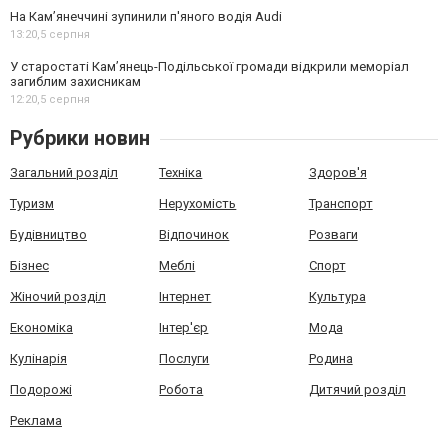
На Камʼянеччині зупинили п'яного водія Audi
13:20,
5 серпня
У старостаті Кам’янець-Подільської громади відкрили меморіал
загиблим захисникам
12:20,
5 серпня
Рубрики новин
Загальний розділ
Техніка
Здоров'я
Туризм
Нерухомість
Транспорт
Будівництво
Відпочинок
Розваги
Бізнес
Меблі
Спорт
Жіночий розділ
Інтернет
Культура
Економіка
Інтер'єр
Мода
Кулінарія
Послуги
Родина
Подорожі
Робота
Дитячий розділ
Реклама