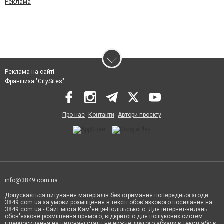
Реклама
Реклама на сайті
Франшиза "CitySites"
Про нас
Контакти
Автори проєкту
info@3849.com.ua
Допускається цитування матеріалів без отримання попередньої згоди
3849.com.ua за умови розміщення в тексті обов'язкового посилання на
3849.com.ua - Сайт міста Кам'янця-Подільського. Для інтернет-видань
обов'язкове розміщення прямого, відкритого для пошукових систем
гіперпосилання на цитовані статті не нижче другого абзацу в тексті або в