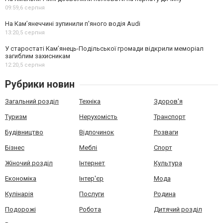
09:59,
6 серпня
На Камʼянеччині зупинили п'яного водія Audi
13:20,
5 серпня
У старостаті Кам’янець-Подільської громади відкрили меморіал
загиблим захисникам
12:20,
5 серпня
Рубрики новин
Загальний розділ
Техніка
Здоров'я
Туризм
Нерухомість
Транспорт
Будівництво
Відпочинок
Розваги
Бізнес
Меблі
Спорт
Жіночий розділ
Інтернет
Культура
Економіка
Інтер'єр
Мода
Кулінарія
Послуги
Родина
Подорожі
Робота
Дитячий розділ