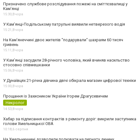
Призначено службове розслідування пожежі на сміттєзвалищі у
Кам’янці
15:30,
Вчора
У Кам’янці-Подільському патрульні виявили нетверезого водія
15:21,
Вчора
На Камʼянеччині двоє жителів "подарували" шахраям 60 тисяч
гривень
15:11,
Вчора
У Камʼянці засудили 28-річного чоловіка, який вчиняв насильство
стосовно співмешканки
15:06,
Вчора
У Дунаївцях 21-річна дівчина двічі обікрала магазин цифрової техніки
15:00,
Вчора
Прощання із Захисником України Ігорем Драгусевичем
Некролог
14:53,
Вчора
Хабар за підписання контрактів з ремонту доріг: викрили заступника
голови Хмельницької ОВА
10:18,
6 серпня
На Хмельниччині дозволили полювати на пернату дичину