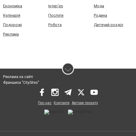
Економіка
Інтер'єр
Мода
Кулінарія
Послуги
Родина
Подорожі
Робота
Дитячий розділ
Реклама
Реклама на сайті
Франшиза "CitySites"
Про нас
Контакти
Автори проєкту