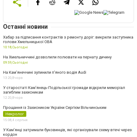
Останні новини
Хабар за підписання контрактів з ремонту доріг: викрили заступника
голови Хмельницької ОВА
10:18,
Сьогодні
На Хмельниччині дозволили полювати на пернату дичину
09:59,
Сьогодні
На Камʼянеччині зупинили п'яного водія Audi
13:20,
Вчора
У старостаті Кам’янець-Подільської громади відкрили меморіал
загиблим захисникам
12:20,
Вчора
Прощання із Захисником України Сергієм Вільчинським
Некролог
15:08,
4 серпня
У Кам’янці затримали буковинців, які організували схему втечі через
кордон