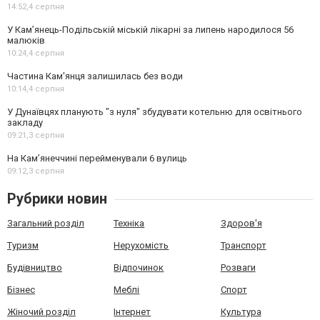
14:52,
4 серпня
У Кам’янець-Подільській міській лікарні за липень народилося 56
малюків
10:24,
4 серпня
Частина Кам'янця залишилась без води
10:14,
4 серпня
У Дунаївцях планують "з нуля" збудувати котельню для освітнього
закладу
09:21,
3 серпня
На Камʼянеччині перейменували 6 вулиць
09:12,
3 серпня
Рубрики новин
Загальний розділ
Техніка
Здоров'я
Туризм
Нерухомість
Транспорт
Будівництво
Відпочинок
Розваги
Бізнес
Меблі
Спорт
Жіночий розділ
Інтернет
Культура