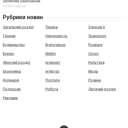
загиблим захисникам
12:20,
5 серпня
Рубрики новин
Загальний розділ
Техніка
Здоров'я
Туризм
Нерухомість
Транспорт
Будівництво
Відпочинок
Розваги
Бізнес
Меблі
Спорт
Жіночий розділ
Інтернет
Культура
Економіка
Інтер'єр
Мода
Кулінарія
Послуги
Родина
Подорожі
Робота
Дитячий розділ
Реклама