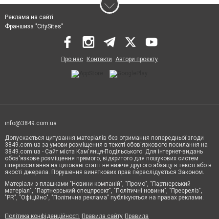
Реклама на сайті
Франшиза "CitySites"
Про нас
Контакти
Автори проєкту
info@3849.com.ua
Допускається цитування матеріалів без отримання попередньої згоди
3849.com.ua за умови розміщення в тексті обов'язкового посилання на
3849.com.ua - Сайт міста Кам'янця-Подільського. Для інтернет-видань
обов'язкове розміщення прямого, відкритого для пошукових систем
гіперпосилання на цитовані статті не нижче другого абзацу в тексті або в
якості джерела. Порушення виняткових прав переслідується Законом.
Матеріали з плашками "Новини компаній", "Промо", "Партнерський
матеріал", "Партнерський спецпроєкт", "Політичні новини", "Пресреліз",
"PR", "Офіційно", "Політична реклама" публікуються на правах реклами.
Політика конфіденційності
Правила сайту
Правила