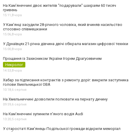
На Камʼянеччині двоє жителів "подарували" шахраям 60 тисяч
гривень
15:11,
Вчора
У Камʼянці засудили 28-річного чоловіка, який вчиняв насильство
стосовно співмешканки
15:06,
Вчора
У Дунаївцях 21-річна дівчина двічі обікрала магазин цифрової техніки
15:00,
Вчора
Прощання із Захисником України Ігорем Драгусевичем
Некролог
14:53,
Вчора
Хабар за підписання контрактів з ремонту доріг: викрили заступника
голови Хмельницької ОВА
10:18,
6 серпня
На Хмельниччині дозволили полювати на пернату дичину
09:59,
6 серпня
На Камʼянеччині зупинили п'яного водія Audi
13:20,
5 серпня
У старостаті Кам’янець-Подільської громади відкрили меморіал