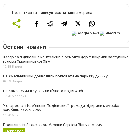
Поділіться та підписуйтесь на наші джерела
Останні новини
Хабар за підписання контрактів з ремонту доріг: викрили заступника
голови Хмельницької ОВА
10:18,
Вчора
На Хмельниччині дозволили полювати на пернату дичину
09:59,
Вчора
На Камʼянеччині зупинили п'яного водія Audi
13:20,
5 серпня
У старостаті Кам’янець-Подільської громади відкрили меморіал
загиблим захисникам
12:20,
5 серпня
Прощання із Захисником України Сергієм Вільчинським
Некролог