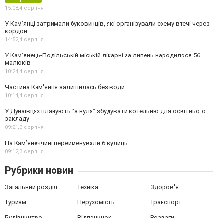
15:08,
4 серпня
У Кам’янці затримали буковинців, які організували схему втечі через
кордон
14:52,
4 серпня
У Кам’янець-Подільській міській лікарні за липень народилося 56
малюків
10:24,
4 серпня
Частина Кам'янця залишилась без води
10:14,
4 серпня
У Дунаївцях планують "з нуля" збудувати котельню для освітнього
закладу
09:21,
3 серпня
На Камʼянеччині перейменували 6 вулиць
09:12,
3 серпня
Рубрики новин
Загальний розділ
Техніка
Здоров'я
Туризм
Нерухомість
Транспорт
Будівництво
Відпочинок
Розваги