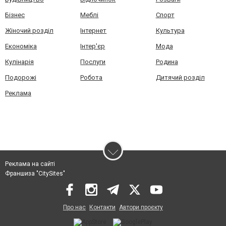
Бізнес
Меблі
Спорт
Жіночий розділ
Інтернет
Культура
Економіка
Інтер'єр
Мода
Кулінарія
Послуги
Родина
Подорожі
Робота
Дитячий розділ
Реклама
Реклама на сайті
Франшиза "CitySites"
Про нас
Контакти
Автори проєкту