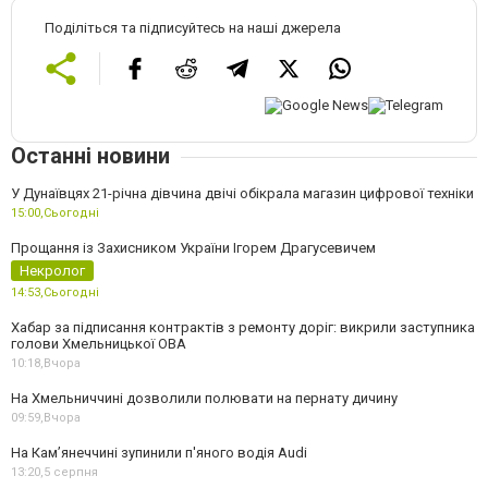
Поділіться та підписуйтесь на наші джерела
Останні новини
У Дунаївцях 21-річна дівчина двічі обікрала магазин цифрової техніки
15:00,
Сьогодні
Прощання із Захисником України Ігорем Драгусевичем
Некролог
14:53,
Сьогодні
Хабар за підписання контрактів з ремонту доріг: викрили заступника
голови Хмельницької ОВА
10:18,
Вчора
На Хмельниччині дозволили полювати на пернату дичину
09:59,
Вчора
На Камʼянеччині зупинили п'яного водія Audi
13:20,
5 серпня