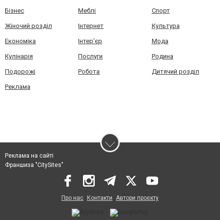
Бізнес
Меблі
Спорт
Жіночий розділ
Інтернет
Культура
Економіка
Інтер'єр
Мода
Кулінарія
Послуги
Родина
Подорожі
Робота
Дитячий розділ
Реклама
Реклама на сайті
Франшиза "CitySites"
Про нас
Контакти
Автори проєкту