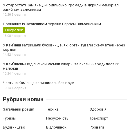
У старостаті Кам’янець-Подільської громади відкрили меморіал
загиблим захисникам
12:20,
5 серпня
Прощання із Захисником України Сергієм Вільчинським
Некролог
15:08,
4 серпня
У Кам’янці затримали буковинців, які організували схему втечі через
кордон
14:52,
4 серпня
У Кам’янець-Подільській міській лікарні за липень народилося 56
малюків
10:24,
4 серпня
Частина Кам'янця залишилась без води
10:14,
4 серпня
Рубрики новин
Загальний розділ
Техніка
Здоров'я
Туризм
Нерухомість
Транспорт
Будівництво
Відпочинок
Розваги