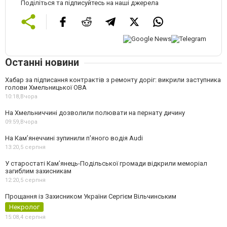
Поділіться та підписуйтесь на наші джерела
Останні новини
Хабар за підписання контрактів з ремонту доріг: викрили заступника
голови Хмельницької ОВА
10:18,
Вчора
На Хмельниччині дозволили полювати на пернату дичину
09:59,
Вчора
На Камʼянеччині зупинили п'яного водія Audi
13:20,
5 серпня
У старостаті Кам’янець-Подільської громади відкрили меморіал
загиблим захисникам
12:20,
5 серпня
Прощання із Захисником України Сергієм Вільчинським
Некролог
15:08,
4 серпня