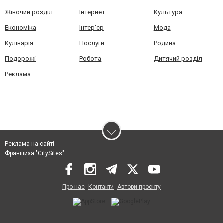
Жіночий розділ
Інтернет
Культура
Економіка
Інтер'єр
Мода
Кулінарія
Послуги
Родина
Подорожі
Робота
Дитячий розділ
Реклама
Реклама на сайті
Франшиза "CitySites"
Про нас
Контакти
Автори проєкту