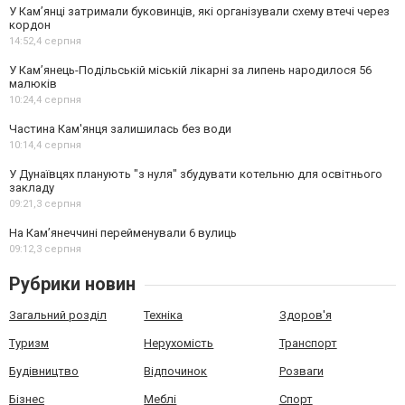
У Кам’янці затримали буковинців, які організували схему втечі через
кордон
14:52,
4 серпня
У Кам’янець-Подільській міській лікарні за липень народилося 56
малюків
10:24,
4 серпня
Частина Кам'янця залишилась без води
10:14,
4 серпня
У Дунаївцях планують "з нуля" збудувати котельню для освітнього
закладу
09:21,
3 серпня
На Камʼянеччині перейменували 6 вулиць
09:12,
3 серпня
Рубрики новин
Загальний розділ
Техніка
Здоров'я
Туризм
Нерухомість
Транспорт
Будівництво
Відпочинок
Розваги
Бізнес
Меблі
Спорт