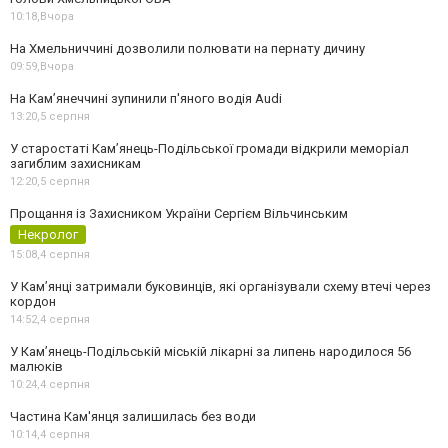
10:18,
Вчора
На Хмельниччині дозволили полювати на пернату дичину
09:59,
Вчора
На Камʼянеччині зупинили п'яного водія Audi
13:20,
5 серпня
У старостаті Кам’янець-Подільської громади відкрили меморіал
загиблим захисникам
12:20,
5 серпня
Прощання із Захисником України Сергієм Вільчинським
Некролог
15:08,
4 серпня
У Кам’янці затримали буковинців, які організували схему втечі через
кордон
14:52,
4 серпня
У Кам’янець-Подільській міській лікарні за липень народилося 56
малюків
10:24,
4 серпня
Частина Кам'янця залишилась без води
10:14,
4 серпня