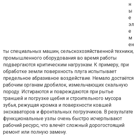
н
ы
е
эл
е
м
ен
ты специальных машин, сельскохозяйственной техники,
промышленного оборудования во время работы
подвергаются критическим нагрузкам. К примеру, при
обработке земли поверхность плуга испытывает
предельное абразивное воздействие. Немало достаётся
рабочим органам дробилок, измельчающих скальную
породу. Истираются и повреждаются при рытье
траншей и погрузке щебня и строительного мусора
зубья, режущая кромка и поверхности ковшей
экскаваторов и фронтальных погрузчиков. В результате
функциональные узлы очень быстро исчерпывают
рабочий ресурс, что влечёт сложный дорогостоящий
ремонт или полную замену.