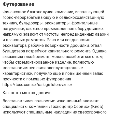
Футерование
Финансовое благополучие компании, использующей
горно-перерабатывающую и сельскохозяйственную
технику, бульдозеры, экскаваторы, фронтальные
погрузчики, сложное промышленное оборудование,
напрямую зависит от частоты непредвиденных аварий
и плановых ремонтов. Рано или поздно ковш
экскаватора, рабочие поверхности дробилки, отвал
бульдозера потребуют капитального ремонта. Однако,
заказывая такой ремонт, можно позаботиться о том,
чтобы отремонтированное изделие, полностью
восстановившее свои эксплуатационные
характеристики, получило ещё и повышенный запас
прочности с помощью футерования
https://tcsc.com.ua/uslugi/futerovanie/
.
Как этого можно достичь:
Восстанавливая полностью изношенный элемент,
специалисты компании «Техноцентр Сервис» (Киев)
используют специальные накладки из сверхпрочного