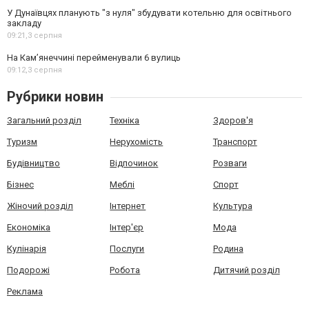
У Дунаївцях планують "з нуля" збудувати котельню для освітнього
закладу
09:21,
3 серпня
На Камʼянеччині перейменували 6 вулиць
09:12,
3 серпня
Рубрики новин
Загальний розділ
Техніка
Здоров'я
Туризм
Нерухомість
Транспорт
Будівництво
Відпочинок
Розваги
Бізнес
Меблі
Спорт
Жіночий розділ
Інтернет
Культура
Економіка
Інтер'єр
Мода
Кулінарія
Послуги
Родина
Подорожі
Робота
Дитячий розділ
Реклама