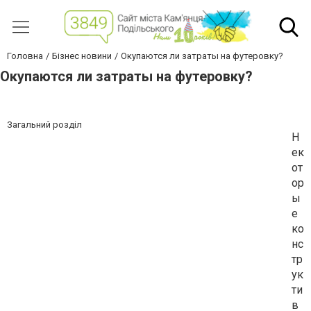
Головна
Бізнес новини
Окупаются ли затраты на футеровку?
Окупаются ли затраты на футеровку?
Загальний розділ
Н
ек
от
ор
ы
е
ко
нс
тр
ук
ти
в