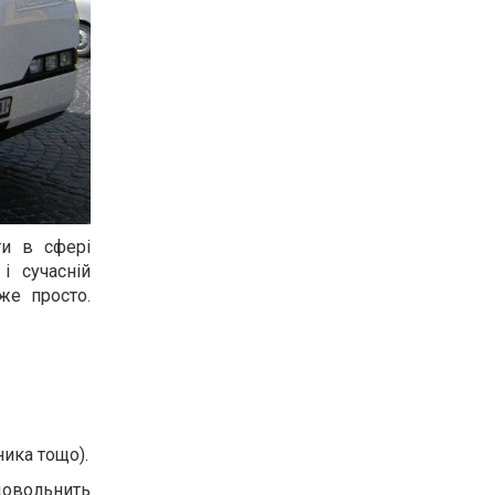
ти в сфері
і сучасній
же просто.
ника тощо).
довольнить