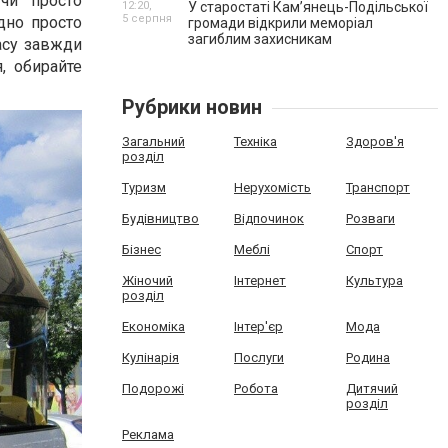
 чи просто
12:20,
У старостаті Кам’янець-Подільської
5 серпня
дно просто
громади відкрили меморіал
загиблим захисникам
часу завжди
, обирайте
Рубрики новин
Загальний
Техніка
Здоров'я
розділ
Туризм
Нерухомість
Транспорт
Будівництво
Відпочинок
Розваги
Бізнес
Меблі
Спорт
Жіночий
Інтернет
Культура
розділ
Економіка
Інтер'єр
Мода
Кулінарія
Послуги
Родина
Подорожі
Робота
Дитячий
розділ
Реклама