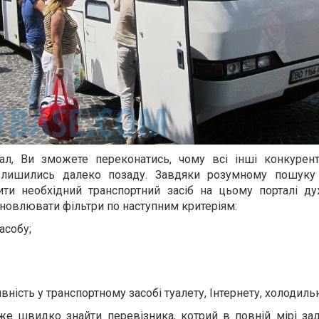
л, Ви зможете переконатись, чому всі інші конкурен
ь лишились далеко позаду. Завдяки розумному пошуку 
вити необхідний транспортний засіб на цьому порталі ду
новлювати фільтри по наступним критеріям:
асобу;
явність у транспортному засобі туалету, Інтернету, холодиль
е швидко знайти перевізника, котрий в повній мірі за