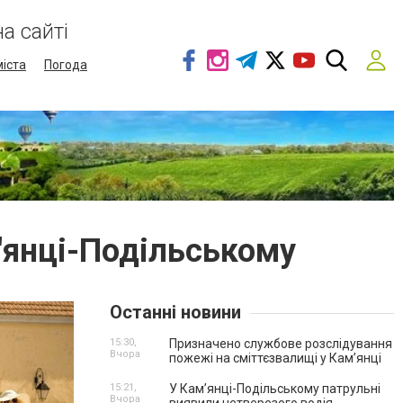
а сайті
міста
Погода
'янці-Подільському
Останні новини
15:30,
Призначено службове розслідування
Вчора
пожежі на сміттєзвалищі у Кам’янці
15:21,
У Кам’янці-Подільському патрульні
Вчора