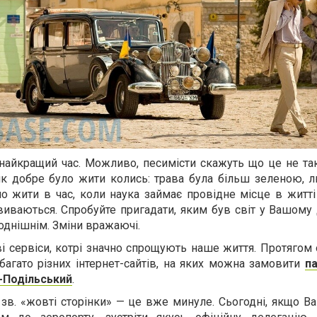
айкращий час. Можливо, песимісти скажуть що це не так,
 як добре було жити колись: трава була більш зеленою, 
о жити в час, коли наука займає провідне місце в житті
виваються. Спробуйте пригадати, яким був світ у Вашому 
годнішнім. Зміни вражаючі.
 сервіси, котрі значно спрощують наше життя. Протягом 
багато різних інтернет-сайтів, на яких можна замовити
п
-Подільський
.
 зв. «жовті сторінки» — це вже минуле. Сьогодні, якщо В