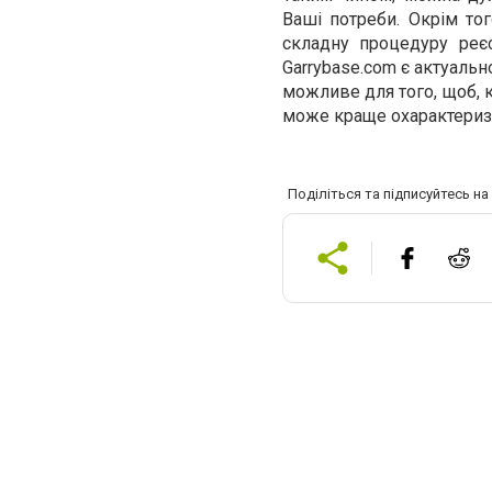
Ваші потреби. Окрім тог
складну процедуру реєс
Garrybase.com є актуальн
можливе для того, щоб, к
може краще охарактеризув
Поділіться та підписуйтесь н