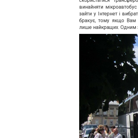
скористатися трансфер
винайняти мікроавтобус 
зайти у Інтернет і вибра
бракує, тому якщо Вам 
лише найкращих. Одним з 