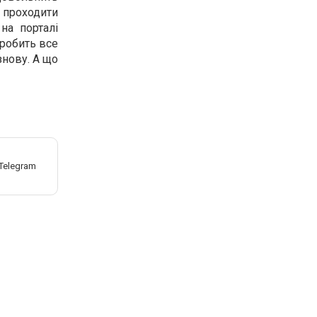
а проходити
на порталі
 робить все
знову. А що