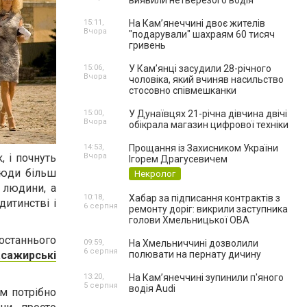
виявили нетверезого водія
15:11,
На Камʼянеччині двоє жителів
Вчора
"подарували" шахраям 60 тисяч
гривень
15:06,
У Камʼянці засудили 28-річного
Вчора
чоловіка, який вчиняв насильство
стосовно співмешканки
15:00,
У Дунаївцях 21-річна дівчина двічі
Вчора
обікрала магазин цифрової техніки
14:53,
Прощання із Захисником України
Вчора
 і почнуть
Ігорем Драгусевичем
люди більш
Некролог
 людини, а
10:18,
Хабар за підписання контрактів з
дитинстві і
6 серпня
ремонту доріг: викрили заступника
голови Хмельницької ОВА
останнього
09:59,
На Хмельниччині дозволили
6 серпня
полювати на пернату дичину
асажирські
13:20,
На Камʼянеччині зупинили п'яного
5 серпня
водія Audi
ам потрібно