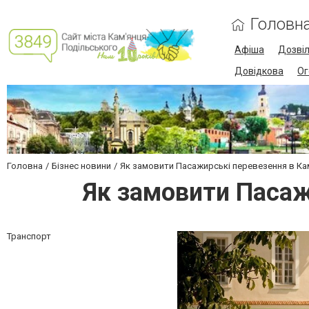
Головн
Афіша
Дозві
Довідкова
Ог
Головна
Бізнес новини
Як замовити Пасажирські перевезення в Ка
Як замовити Пасаж
Транспорт