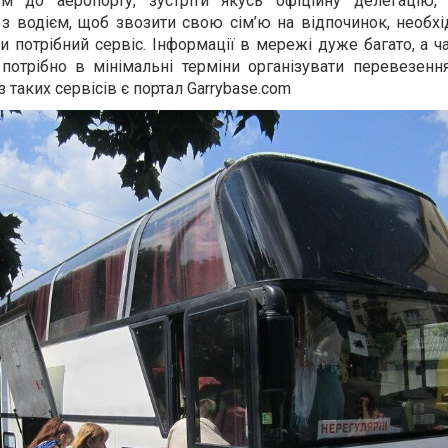
ом до аеропорту, зустріти якусь офіційну делегацію,
з водієм, щоб звозити свою сім’ю на відпочинок, необхі
ти потрібний сервіс. Інформації в мережі дуже багато, а 
потрібно в мінімальні терміни організувати перевезення
таких сервісів є портал Garrybase.com