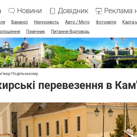
а
Новини
Довідник
Реклама н
лля
Вакансії
Нерухомість
Авто / Мото
Фотозвіти
Карта 
олошення
Помічник
Питання-Відповідь
м'янці-Подільському
ирські перевезення в Кам