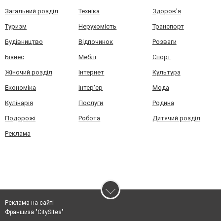
Загальний розділ
Техніка
Здоров'я
Туризм
Нерухомість
Транспорт
Будівництво
Відпочинок
Розваги
Бізнес
Меблі
Спорт
Жіночий розділ
Інтернет
Культура
Економіка
Інтер'єр
Мода
Кулінарія
Послуги
Родина
Подорожі
Робота
Дитячий розділ
Реклама
Реклама на сайті
Франшиза "CitySites"