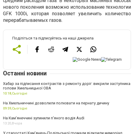
средним расходом газа. В некоторых масляных насосах
нового поколения возможно использование технологии
GFK 1000i, которая позволяет увеличить количество
перерабатываемых газов.
Поділіться та підписуйтесь на наші джерела
Останні новини
Хабар за підписання контрактів з ремонту доріг: викрили заступника
голови Хмельницької ОВА
10:18,
Сьогодні
На Хмельниччині дозволили полювати на пернату дичину
09:59,
Сьогодні
На Камʼянеччині зупинили п'яного водія Audi
13:20,
Вчора
У старостаті Кам’янець-Подільської громади відкрили меморіал