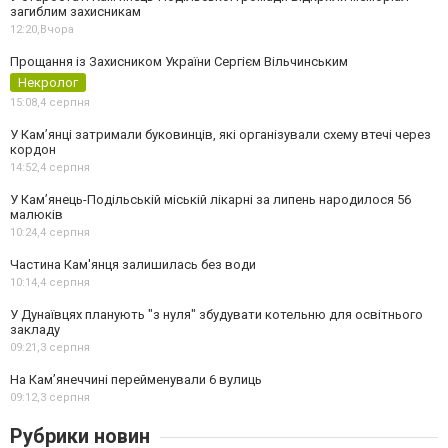
загиблим захисникам
12:20,
Вчора
Прощання із Захисником України Сергієм Вільчинським
Некролог
15:08,
4 серпня
У Кам’янці затримали буковинців, які організували схему втечі через
кордон
14:52,
4 серпня
У Кам’янець-Подільській міській лікарні за липень народилося 56
малюків
10:24,
4 серпня
Частина Кам'янця залишилась без води
10:14,
4 серпня
У Дунаївцях планують "з нуля" збудувати котельню для освітнього
закладу
09:21,
3 серпня
На Камʼянеччині перейменували 6 вулиць
09:12,
3 серпня
Рубрики новин